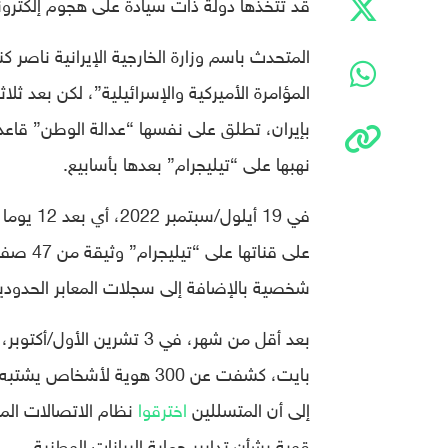
قد تتخذها دولة ذات سيادة على هجوم إلكترو
المتحدث باسم وزارة الخارجية الإيرانية ناصر ك
المؤامرة الأميركية والإسرائيلية”، لكن بعد ث
بإيران، تطلق على نفسها “عدالة الوطن” قاعدة 
نهبها على “تيليجرام” بعدها بأسابيع.
في 19 أي
على قنا
شخصية بالإضافة إلى سجلات المعابر الحدودية ل
بايت، كشفت عن 300 هوية لأش
إلى أن المتسللين
اخترقوا
نظام الاتصالات الم
قوية بشأن تدابير حماية البيانات الوطنية.