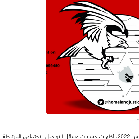
”
من أواخر حزيران/يوليو إلى منتصف آب/أغسطس 2022، أظهرت حسابات وسائل التواصل الاجتماعي المرتبطة