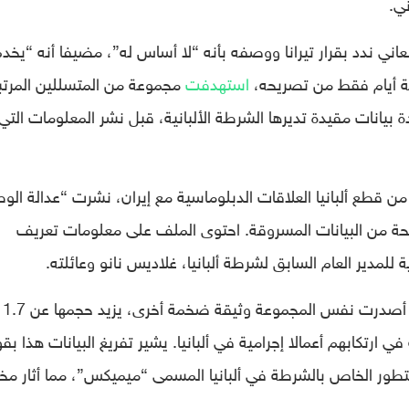
ني.
نعاني ندد بقرار تيرانا ووصفه بأنه “لا أساس له”، مضيفا أنه “يخد
لاثة أيام فقط من تصريحه،
استهدفت
مجموعة من المتسللين المرت
بيانات مقيدة تديرها الشرطة الألبانية، قبل نشر المعلومات التي
لول/سبتمبر 2022، أي بعد 12 يوما من قطع ألبانيا العلاقات الدبلوماسية مع إيران، نشرت “عدالة ا
تها على “تيليجرام” وثيقة من 47 صفحة من البيانات المسروقة. احتوى الملف على معلومات تعريف
لمدير العام السابق لشرطة ألبانيا، غلاديس نانو وعائلته.
بعد أقل من
خاص يشتبه في ارتكابهم أعمالا إجرامية في ألبانيا. يشير تفريغ البيانات هذا بق
تطور الخاص بالشرطة في ألبانيا المسمى “ميميكس”، مما أثار م