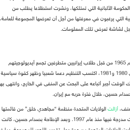
لحكومة الألبانية التي تمتلكها، ونشرت استطلاعا يطلب من
نية التي يرغبون في معرفتها من أجل أن تعرضها المجموعة للعامة،
 لشاشة تعرض تلك المعلومات.
منظمة “مجاهدي خلق” تأسست في إيران عام 1965 من قبل طلاب إيرانيين متطرفين تجمع أيديولوجيتهم
المشتركة بين الماركسية والإسلام. وبين عامي 1980 و1981، اكتسب التنظيم دعما شعبيا وظهر كقوة سياسية
 الوقت أجبر أتباعه على البحث عن المنفى في الخارج، وانتهى به
دام حسين، خلال فترة حربه مع إيران.
عنف،
أزالت
الولايات المتحدة منظمة “مجاهدي خلق” من قائمتها
للمنظمات الإرهابية في عام 2012، حيث كانت مدرجة فيها منذ عام 1997. وبعد الإطاحة بصدام حسين، كانت
بت الولايات المتحدة من عدة دول تقديم اللجوء للمجموعة، بما ف