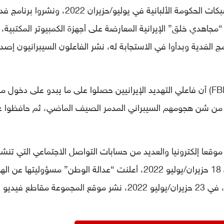
هجمات واسعة وجمعت بيانات الاعتماد من شبكات الحكومة الألبانية في يوليو/حزيران 2022، ونشروا 
اهدي خلق” الإيرانية المعارضة على أجهزة الكمبيوتر المكتبية،
الفدية وبدأوا في الاستجابة له، نشر الفاعلون السيبرانيون إصدار
مكتب التحقيقات الفيدرالي (FBI) أن فاعلي التهديد الإيرانيين حصلوا على ما يبدو على دخول
الألبانية قبل 14 شهرا تقريبا من شن هجومهم السيبراني المدمر الصيف الماضي، ثم حافظوا
عدالة الوطن” موقعا إلكترونيا والعديد من حسابات التواصل الاجتماعي التي تنشر
رسائل مناهضة لمنظمة “مجاهدي خلق”. في 18 حزيران/يوليو 2022، أعلنت “عدالة الوطن” مسؤوليتها ع
السيبراني على البنية التحتية للحكومة الألبانية، في 23 حزيران/يوليو 2022، نشر موقع المجموعة مقاطع فيديو