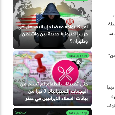
م
بطة
أميركا تواجه معضلة إيرانية.. هل هي
 تم
حرب إلكترونية جديدة بين واشنطن
وطهران؟
لوطن”
08 يناير 2024
حتى تطبيقات الطعام لم تسلم من
 شهر، في 3 تشرين الأول/أكتوبر، أصدرت نفس المجموعة وثيقة ضخمة أخرى، يزيد حجمها عن 1.7 جيجا
الهجمات السيبرانية.. 3 تيرا من
وة
بيانات العملاء الإيرانيين في خطر
خاوف
17 يناير 2023