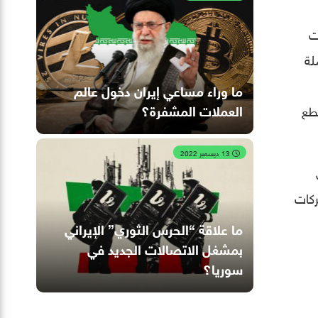
ات
 الشاملة
ما وراء مساعي إيران دخول عالم
العملات المشفرة؟
طع
13 ديسمبر 2022
ركات
ما علاقة “الحرس الثوري” الإيراني
بمشغل الاتصالات الجديد في
سوريا؟