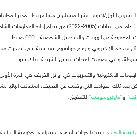
وتبع ذلك المزيد من التسريبات الدورية. في 19 تشرين الأول/أكتوبر، نشر المتسللون ملفا مرتبطا بمدير المخابر
الألبانية، هيليدون بيندو، والذي يحتوي على 17 عاما من البيانات (2005-2022) من نظام إدارة المعلومات
للحكومة، وفي 2 تشرين الثاني/نوفمبر، كشفت المجموعة عن الهويات والتفاصيل الشخصية لـ 600 ضابط
ئل بريدهم الإلكتروني وأرقام هواتفهم. بعد ستة أيام، أصدرت مق
 الشرطة، والتي تضمنت لقطات لرئيس الشرطة آنذاك نانو.
الهجمات الإلكترونية والتسريبات في أوائل الخريف هي المرة الأولى
يا، لكن بعد تلك الحوادث التي وقعت في الصيف، استعانت ألبانيا بش
انت”
و
“مايكروسوفت”
للتحقيق.
البنية التحتية
، شنت الجهات الفاعلة السيبرانية الحكومية الإيرانية