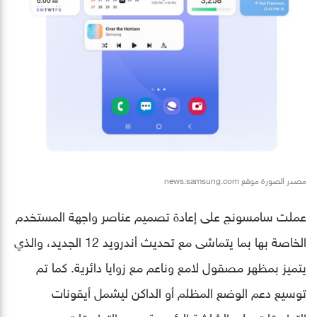
مصدر الصورة موقع news.samsung.com
عملت سامسونج على إعادة تصميم عناصر واجهة المستخدم
الخاصة بها بما يتماشى مع تحديث أندرويد 12 الجديد، والذي
يتميز بمظهر مصقول لامع وناعم مع زوايا دائرية. كما تم
توسيع دعم الوضع المظلم أو الداكن ليشمل أيقونات
التطبيقات على الشاشة الرئيسية ودرج التطبيقات.