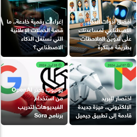
أفضل أدوات الذكاء
إغراءات رقمية خادعة.. ما
الاصطناعي لمساعدتك
قصة الحملات الإعلانية
على تدوين الملاحظات
التي تستغل الذكاء
بطريقة مبتكرة
الاصطناعي؟
07 أبريل 2024
05 أبريل 2024
يوتيوب يحذر OpenAI
اختصار البريد
من استخدام
الإلكتروني.. ميزة جديدة
الفيديوهات لتدريب
قادمة إلى تطبيق جيميل
برنامج Sora