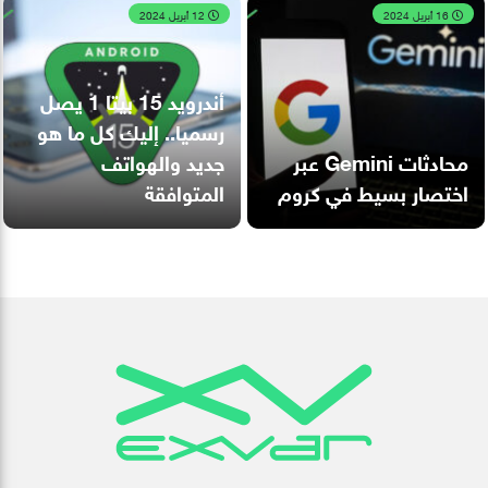
16 أبريل 2024
12 أبريل 2024
أندرويد 15 بيتا 1 يصل
رسميا.. إليك كل ما هو
محادثات Gemini عبر
جديد والهواتف
اختصار بسيط في كروم
المتوافقة