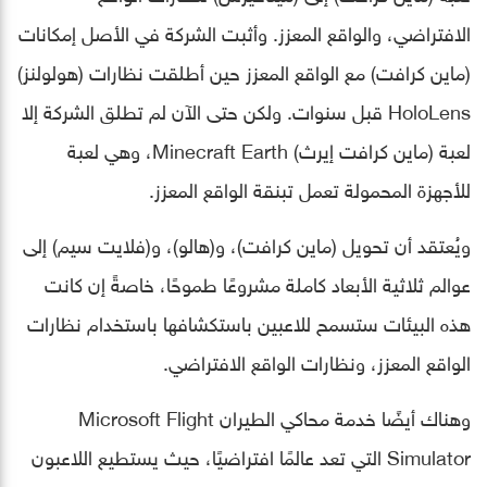
الافتراضي، والواقع المعزز. وأثبت الشركة في الأصل إمكانات
(ماين كرافت) مع الواقع المعزز حين أطلقت نظارات (هولولنز)
HoloLens قبل سنوات. ولكن حتى الآن لم تطلق الشركة إلا
لعبة (ماين كرافت إيرث) Minecraft Earth، وهي لعبة
للأجهزة المحمولة تعمل تبنقة الواقع المعزز.
ويُعتقد أن تحويل (ماين كرافت)، و(هالو)، و(فلايت سيم) إلى
عوالم ثلاثية الأبعاد كاملة مشروعًا طموحًا، خاصةً إن كانت
هذه البيئات ستسمح للاعبين باستكشافها باستخدام نظارات
الواقع المعزز، ونظارات الواقع الافتراضي.
وهناك أيضًا خدمة محاكي الطيران Microsoft Flight
Simulator التي تعد عالمًا افتراضيًا، حيث يستطيع اللاعبون