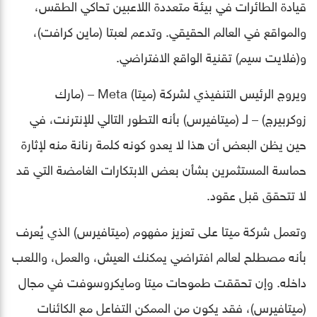
قيادة الطائرات في بيئة متعددة اللاعبين تحاكي الطقس،
والمواقع في العالم الحقيقي. وتدعم لعبتا (ماين كرافت)،
و(فلايت سيم) تقنية الواقع الافتراضي.
ويروج الرئيس التنفيذي لشركة (ميتا) Meta – (مارك
زوكربيرج) – لـ (ميتافيرس) بأنه التطور التالي للإنترنت، في
حين يظن البعض أن هذا لا يعدو كونه كلمة رنانة منه لإثارة
حماسة المستثمرين بشأن بعض الابتكارات الغامضة التي قد
لا تتحقق قبل عقود.
وتعمل شركة ميتا على تعزيز مفهوم (ميتافيرس) الذي يُعرف
بأنه مصطلح لعالم افتراضي يمكنك العيش، والعمل، واللعب
داخله. وإن تحققت طموحات ميتا ومايكروسوفت في مجال
(ميتافيرس)، فقد يكون من الممكن التفاعل مع الكائنات