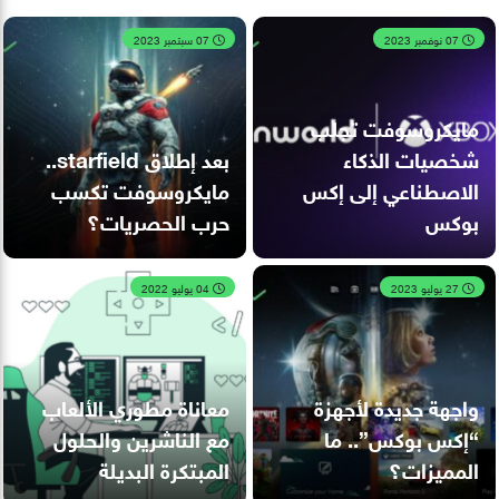
07 نوفمبر 2023
07 سبتمبر 2023
مايكروسوفت تجلب
شخصيات الذكاء
بعد إطلاق starfield..
الاصطناعي إلى إكس
مايكروسوفت تكسب
بوكس
حرب الحصريات؟
27 يوليو 2023
04 يوليو 2022
واجهة جديدة لأجهزة
معاناة مطوري الألعاب
“إكس بوكس”.. ما
مع الناشرين والحلول
المميزات؟
المبتكرة البديلة