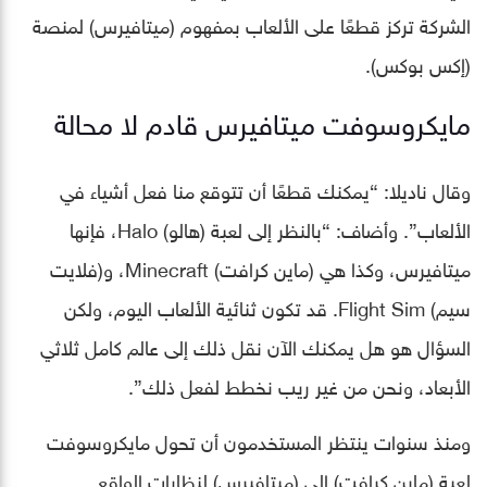
الشركة تركز قطعًا على الألعاب بمفهوم (ميتافيرس) لمنصة
(إكس بوكس).
مايكروسوفت ميتافيرس قادم لا محالة
وقال ناديلا: “يمكنك قطعًا أن تتوقع منا فعل أشياء في
الألعاب”. وأضاف: “بالنظر إلى لعبة (هالو) Halo، فإنها
ميتافيرس، وكذا هي (ماين كرافت) Minecraft، و(فلايت
سيم) Flight Sim. قد تكون ثنائية الألعاب اليوم، ولكن
السؤال هو هل يمكنك الآن نقل ذلك إلى عالم كامل ثلاثي
الأبعاد، ونحن من غير ريب نخطط لفعل ذلك”.
ومنذ سنوات ينتظر المستخدمون أن تحول مايكروسوفت
لعبة (ماين كرافت) إلى (ميتافيرس) لنظارات الواقع