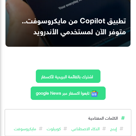
تطبيق Copilot من مايكروسوفت..
متوفر الآن لمستخدمي الأندرويد
اشترك بالقائمة البريدية لأكسفار
تابعوا اكسفار عبر google News
الكلمات المفتاحية
إيدج
الذكاء الاصطناعي
كوبيلوت
مايكروسوفت