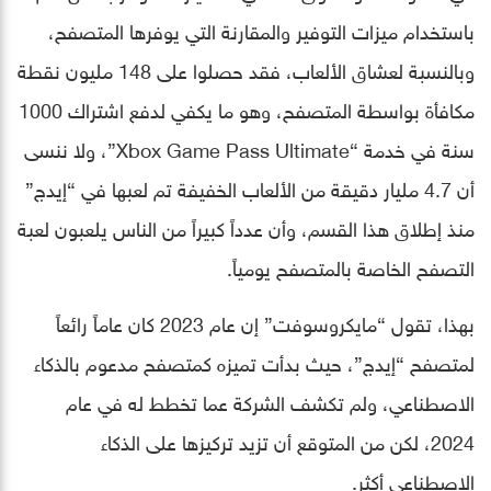
باستخدام ميزات التوفير والمقارنة التي يوفرها المتصفح،
وبالنسبة لعشاق الألعاب، فقد حصلوا على 148 مليون نقطة
مكافأة بواسطة المتصفح، وهو ما يكفي لدفع اشتراك 1000
سنة في خدمة “Xbox Game Pass Ultimate”، ولا ننسى
أن 4.7 مليار دقيقة من الألعاب الخفيفة تم لعبها في “إيدج”
منذ إطلاق هذا القسم، وأن عدداً كبيراً من الناس يلعبون لعبة
التصفح الخاصة بالمتصفح يومياً.
بهذا، تقول “مايكروسوفت” إن عام 2023 كان عاماً رائعاً
لمتصفح “إيدج”، حيث بدأت تميزه كمتصفح مدعوم بالذكاء
الاصطناعي، ولم تكشف الشركة عما تخطط له في عام
2024، لكن من المتوقع أن تزيد تركيزها على الذكاء
الاصطناعي أكثر.