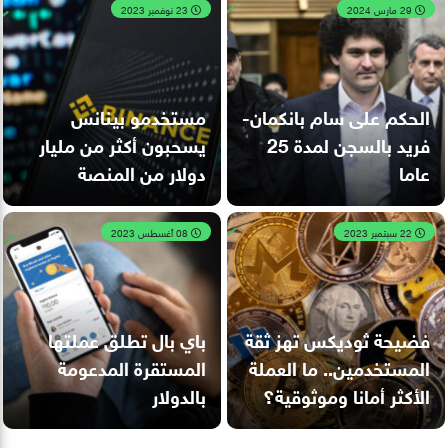
29 مارس 2024
23 نوفمبر 2023
الحكم على سام بانكمان-
مستخدمو بينانس
فريد بالسجن لمدة 25
يسحبون أكثر من مليار
عاما
دولار من المنصة
22 سبتمبر 2023
08 أغسطس 2023
فضيحة ثوديكس تهز ثقة
باي بال تطلق عملتها
المستخدمين.. ما العملة
المستقرة المدعومة
الأكثر أمانا وموثوقية؟
بالدولار