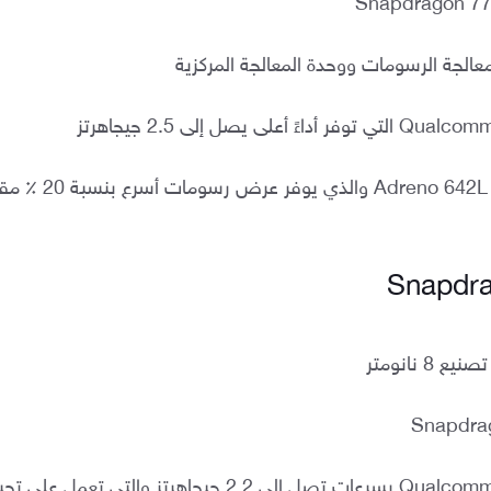
ة معالجة الرسومات ووحدة المعالجة المركزية
يدعم معالج رسوميات Adreno 642L والذي يوفر عرض
8 نانومتر
يضم نواة Qualcomm Kryo 660 بسرعات تصل إلى 2.2 جيجاهرتز والتي تعمل 