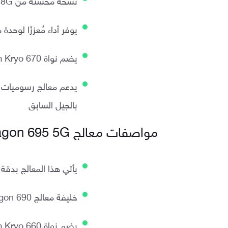
يوفر أداء مُعززًا لوحد
يضم نواة Qualcomm Kryo 670 التي توفر أداءً أعلى يصل إلى 2.5 جيجاهرتز
بالجيل السابق
مواصفات معالج Snapdragon 695 5G
يأتي هذا المعالج بدقة تصنيع 
خليفة معالج Snapdragon 690