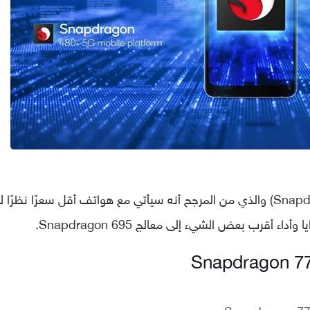
وأخيرًا معالج سناب دراجون 680 (Snapdragon 680) والذي من المرجح أنه سيأتي مع هواتف أقل سعرًا نظرًا