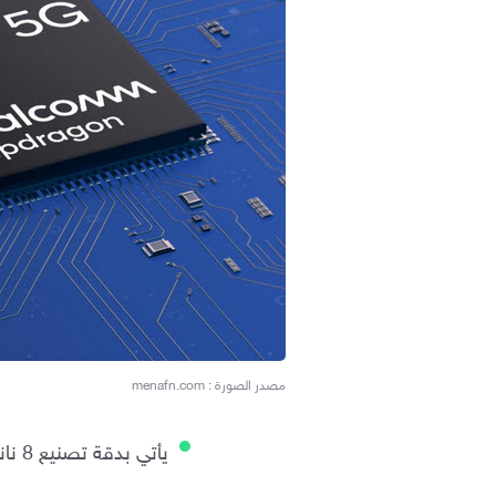
مصدر الصورة : menafn.com
يأتي بدقة تصنيع 8 نانومتر