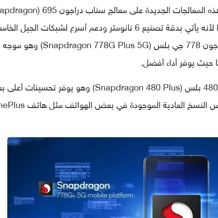
للمساعدة في تلبية الطلب الحالي، وتشتمل هذه المعالجات الجديدة على معالج سناب 
695) والذي يعتبر من أبرز هذه المعالجات نظرًا لأنه يأتي بدقة تصنيع 6 نانومتر ودعم أسرع لشبكات الجيل ا
5G، وفي المرتبة الثانية يأتي معالج سناب دراجون 778 جي بلس (Snapdragon 778G Plus 5G) وهو موجه
ا حيث يوفر أداء أفضل.
وفي المرتبة الثالثة يأتي معالج سناب دراجون 480 بلس (Snapdragon 480 Plus) وهو يوفر تحسي
الشيء من مستوى الأداء والرسوميات من بعض النسخ العادية الموجودة في بعض 