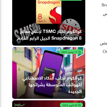
دراجون 695 (Snapdragon
لخامس
كوالكوم تختار TSMC لإنتاج معالج
Snapdragon 8 الجيل الرابع القادم
نات أعلى بعض
الهواتف مثل هاتف OnePlus
17 نوفمبر 2023
كوالكوم تجلب الذكاء الاصطناعي
للهواتف المتوسطة بشرائحها
الجديدة
25 أكتوبر 2023