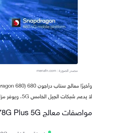
مصدر الصورة : menafn.com
لا يدعم شبكات الجيل الخامس 5G، ويوفر مزايا وأداء أقرب بعض الشيء إلى معالج Snapdragon 695.
مواصفات معالج Snapdragon 778G Plus 5G
نسخة محسّنة من Snapdragon 778G