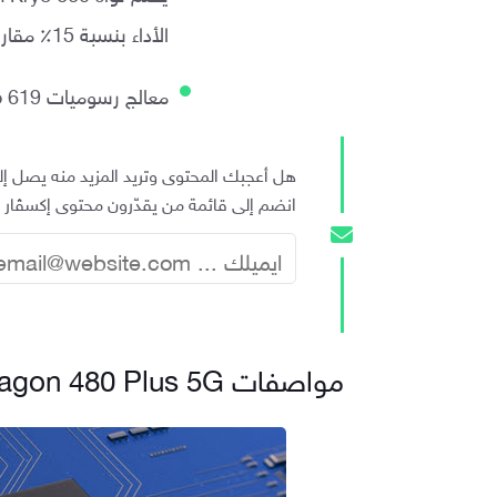
الأداء بنسبة 15٪ مقارنة بالجيل السابق
معالج رسوميات Adreno 619 يعد بزيادة الرسومات بنسبة تصل إلى 30٪ مقارنة بالسابق
هل أعجبك المحتوى وتريد المزيد منه يصل إ
انضم إلى قائمة من يقدّرون محتوى إكسڤار وا
مواصفات Snapdragon 480 Plus 5G