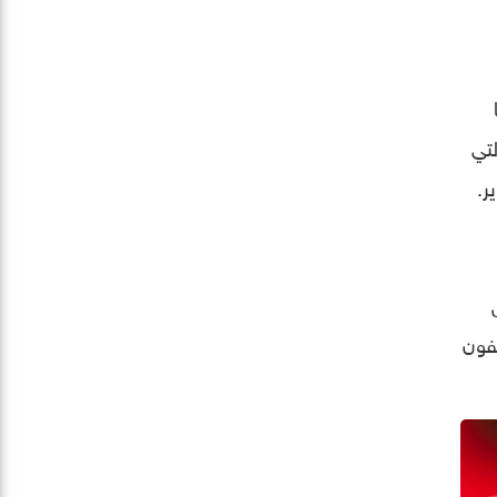
لتي
ير.
نسخ الاقتصادية من الهواتف “آيفون 15″ و”آيفون