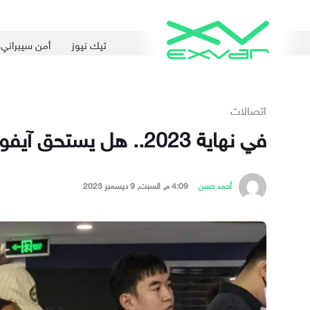
تيك نيوز
أمن سيبراني
اتصالات
في نهاية 2023.. هل يستحق آيفون 15 الاقتناء؟
أحمد حسن
4:09 م, السبت, 9 ديسمبر 2023