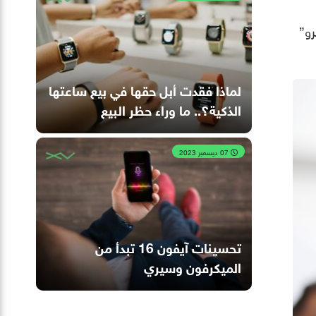
برو”
لماذا فقدت أبل حقها في بيع ساعتها
الذكية؟.. ما وراء حظر البيع
07 ديسمبر 2023
تحسينات آيفون 16 تبدأ من
الميكرفون وسيري