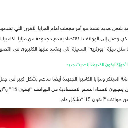
فون 15” إلى وجود منفذ شحن جديد فقط هو أمر مجحف أمام المزايا الأخرى التي تقدمها
ذي وصل إلى الهواتف الاقتصادية مع مجموعة من مزايا الكاميرا ا
ثل ميزة “بورتريه” المميزة التي يعتمد عليها الكثيرون في التصو
أجهزة آيفون القديمة بتحديث جديد
شة المبتكر ومزايا الكاميرا الجديدة أيضا ساهم بشكل كبير في جعل
الهاتف محبوبا من المستخدمين وجعل الكثيرين يتجهون لاقتناء ال