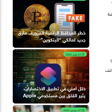
ختلفة
خطر المحافظ الرقمية المزورة.. مأزق
جديد لمالكي “البتكوين”
24 فبراير 2024
سابقة أكثر من “آيفون 15″، وهذا لأن “آيفون 14
اتف
خلل أمني في تطبيق الاختصارات
يثير القلق بين مستخدمي Apple
27 ديسمبر 2023