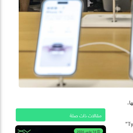
ا،
مقالات ذات صلة
كشفت عنه الشركة مؤخرا، كان الانتقال الأكبر في تاريخ هواتف “آيفون”، إذ قررت “أبل” استخدام منفذ “Type-C”
14 مارس 2024