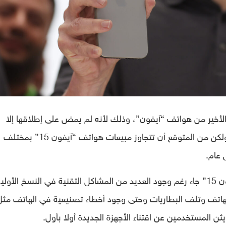
 الأخير من هواتف “آيفون”، وذلك لأنه لم يمض على إطلاقها إلا
شهرين تقريبا في مختلف الأسواق العالمية، ولكن من المتوقع أن تتجاوز مبيعات هواتف “آيفون 15” بمختلف
الاستقبال الجيد الذي حظيت به هواتف “آيفون 15” جاء رغم وجود العديد من المشاكل التقنية في النسخ الأول
هاتف وتلف البطاريات وحتى وجود أخطاء تصنيعية في الهاتف مثل
ن المستخدمين عن اقتناء الأجهزة الجديدة أولا بأول.