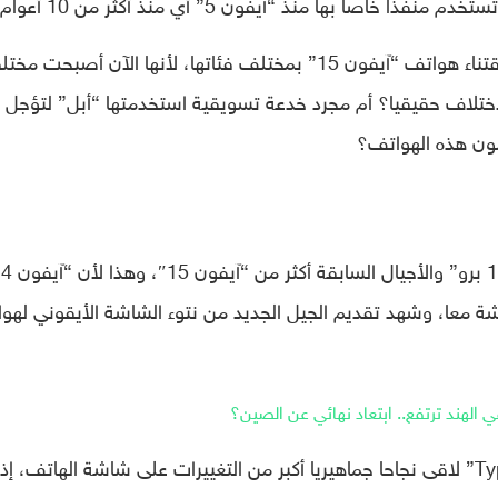
ا بها منذ “آيفون 5” أي منذ أكثر من 10 أعوام.
هذا الانتقال المفاجئ، جعل الجميع يقفزون لاقتناء هواتف “آيفون 15” بمختلف فئاتها، لأنها الآن أصبحت م
لاختلاف حقيقيا؟ أم مجرد خدعة تسويقية استخدمتها “أبل” لتؤجل
ون هذه الهواتف؟
عمليا، تظهر الاختلافات بين هواتف “آيفون 14 برو” والأجيال ال
ة معا، وشهد تقديم الجيل الجديد من نتوء الشاشة الأيقوني لهو
لهند ترتفع.. ابتعاد نهائي عن الصين؟
ولكن يبدو أن الانتقال إلى منفذ شحن “Type-C” لاقى نجاحا جماهيريا أكبر من التغييرات على شاشة الهاتف، إذ