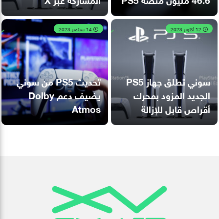
12 أكتوبر 2023
14 سبتمبر 2023
سوني تطلق جهاز PS5
تحديث PS5 من سوني
الجديد المزود بمحرك
يضيف دعم Dolby
أقراص قابل للإزالة
Atmos