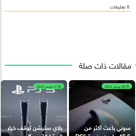
0
تعليقات
مقالات ذات صلة
09 نوفمبر 2023
07 نوفمبر 2023
سوني باعت أكثر من
بلاي ستيشن توقف خيار
46.6 مليون منصة PS5
المشاركة عبر X