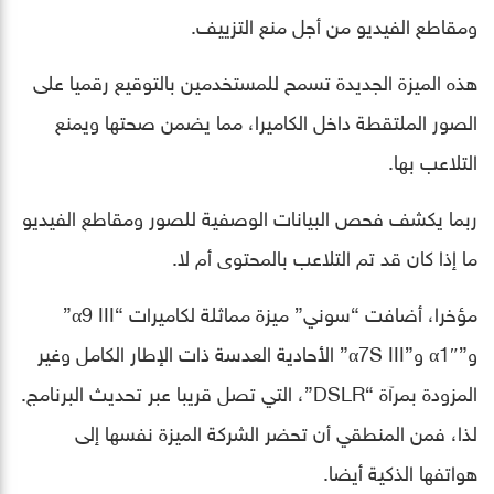
ومقاطع الفيديو من أجل منع التزييف.
هذه الميزة الجديدة تسمح للمستخدمين بالتوقيع رقميا على
الصور الملتقطة داخل الكاميرا، مما يضمن صحتها ويمنع
التلاعب بها.
ربما يكشف فحص البيانات الوصفية للصور ومقاطع الفيديو
ما إذا كان قد تم التلاعب بالمحتوى أم لا.
مؤخرا، أضافت “سوني” ميزة مماثلة لكاميرات “α9 III”
و”α1″ و”α7S III” الأحادية العدسة ذات الإطار الكامل وغير
المزودة بمرآة “DSLR”، التي تصل قريبا عبر تحديث البرنامج.
لذا، فمن المنطقي أن تحضر الشركة الميزة نفسها إلى
هواتفها الذكية أيضا.