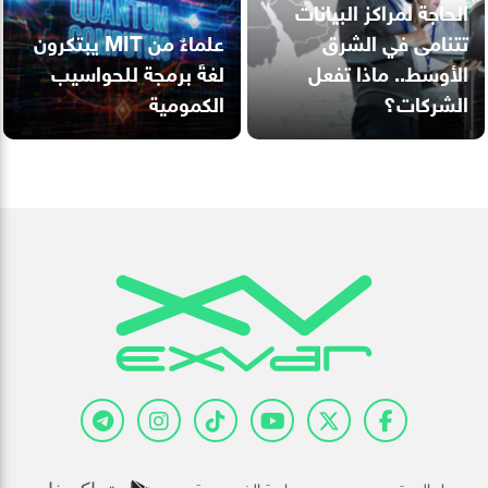
الحاجة لمراكز البيانات
تتنامى في الشرق
علماءٌ من MIT يبتكرون
الأوسط.. ماذا تفعل
لغةَ برمجة للحواسيب
الشركات؟
الكمومية
حول الموقع
سياسة الخصوصية