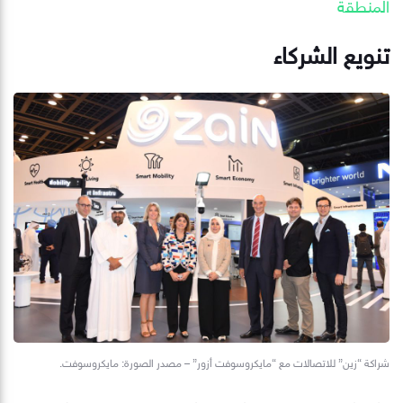
المنطقة
تنويع الشركاء
شراكة “زين” للاتصالات مع “مايكروسوفت أزور” – مصدر الصورة: مايكروسوفت.