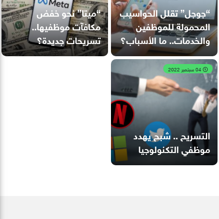
“جوجل” تقلل الحواسيب
“ميتا” نحو خفض
المحمولة للموظفين
مكافآت موظفيها..
والخدمات.. ما الأسباب؟
تسريحات جديدة؟
04 سبتمبر 2022
التسريح .. شبح يهدد
موظفي التكنولوجيا