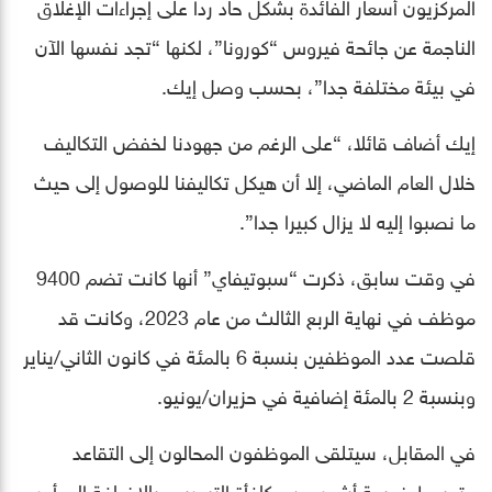
المركزيون أسعار الفائدة بشكل حاد ردا على إجراءات الإغلاق
الناجمة عن جائحة فيروس “كورونا”، لكنها “تجد نفسها الآن
في بيئة مختلفة جدا”، بحسب وصل إيك.
إيك أضاف قائلا، “على الرغم من جهودنا لخفض التكاليف
خلال العام الماضي، إلا أن هيكل تكاليفنا للوصول إلى حيث
ما نصبوا إليه لا يزال كبيرا جدا”.
في وقت سابق، ذكرت “سبوتيفاي” أنها كانت تضم 9400
موظف في نهاية الربع الثالث من عام 2023، وكانت قد
قلصت عدد الموظفين بنسبة 6 بالمئة في كانون الثاني/يناير
وبنسبة 2 بالمئة إضافية في حزيران/يونيو.
في المقابل، سيتلقى الموظفون المحالون إلى التقاعد
متوسط خمسة أشهر من مكافأة التسريح، بالإضافة إلى أجر