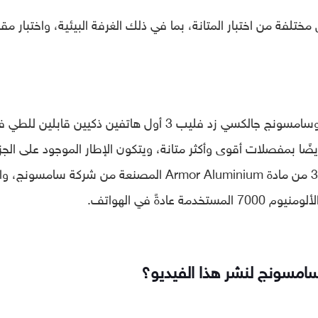
ختلفة من اختبار المتانة، بما في ذلك الغرفة البيئية، واختبار مق
ويعتبر كل من سامسونج جالكسي زد فولد 3 وسامسونج جالكسي زد فليب 3 أول هاتفين ذكيين قابلين لل
أيضًا بمفصلات أقوى وأكثر متانة، ويتكون الإطار الموجود على الجز
القابل للطي في سامسونج جالكسي زد فولد 3 من مادة Armor Aluminium المصنعة من شركة سامسون
امسونج لنشر هذا الفيديو؟