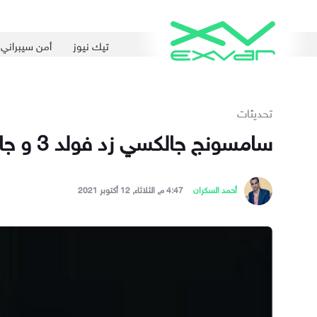
تيك نيوز
أمن سيبراني
تحديثات
سامسونج جالكسي زد فولد 3 و جالكسي زد فليب 3 يخضعان لاختبارات متانة قوي من الشركة
أحمد السكران
4:47 م, الثلاثاء, 12 أكتوبر 2021