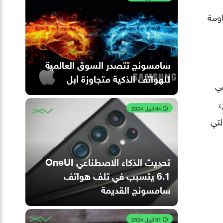
اومة
سامسونج تتصدر السوق العالمية
للهواتف الذكية متجاوزة أبل
طي في
ء
04 أبريل 2024
ج، والتي
تحديث الذكاء الاصطناعي OneUI
6.1 يتسبب في تلف هواتف
سامسونج القديمة
01 أبريل 2024