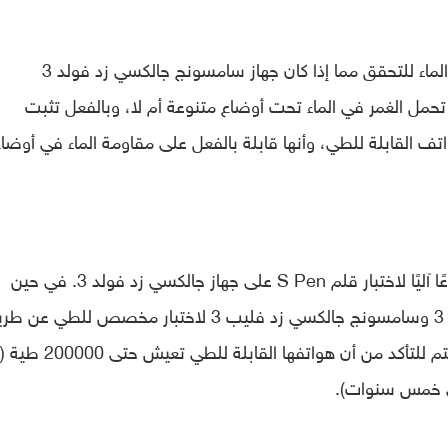
بينما يُظهر اختبار آخر الهواتف وهي تُلقى في الماء للتحقق مما إذا كان جهاز سامسونج جالكسي زد فولد 3
تثبت
هواتف القابلة للطي، وأنها قابلة بالفعل على مقاومة الماء في أوضا
أما في الاختبار الثالث، تستخدم سامسونج ذراعًا آليًا لاختبار قلم S Pen على جهاز جالكسي زد فولد 3. في حين
الاختبار الرابع، يخضع كل من جالكسي زد فولد 3 وسامسونج جالكسي زد فليب 3 لاختبار مخصص للطي 
قفل وفتح قفل الهاتفين مرارًا وتكرارًا بحيث يتم للتأكد من أن هو