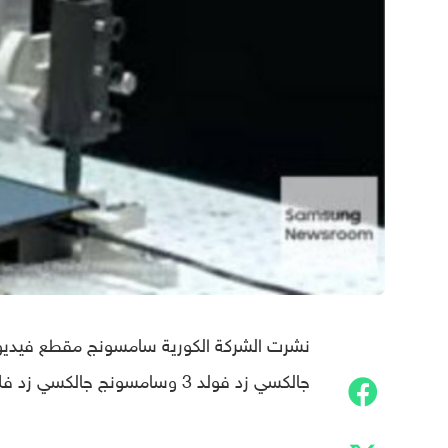
نشرت الشركة الكورية سامسونج مقطع فيديو ج
جالكسي زد فولد 3 وسامسونج جالكسي زد فليب 3.