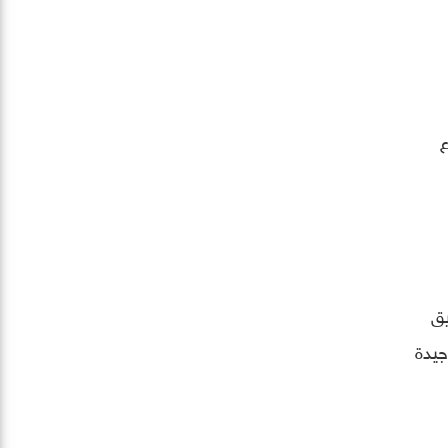
ع
عن طريق
اتفها القابلة للطي تعيش حتى 200000 طية (جيدة