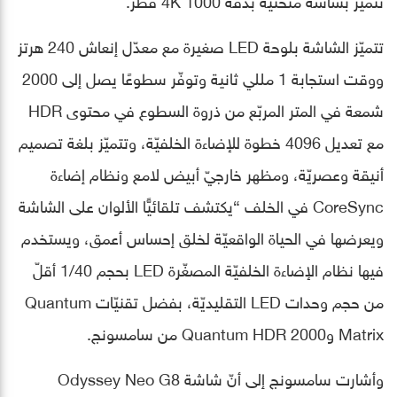
تتميّز الشاشة بلوحة LED صغيرة مع معدّل إنعاش 240 هرتز
ووقت استجابة 1 مللي ثانية وتوفّر سطوعًا يصل إلى 2000
شمعة في المتر المربّع من ذروة السطوع في محتوى HDR
مع تعديل 4096 خطوة للإضاءة الخلفيّة، وتتميّز بلغة تصميم
أنيقة وعصريّة، ومظهر خارجيّ أبيض لامع ونظام إضاءة
CoreSync في الخلف “يكتشف تلقائيًّا الألوان على الشاشة
ويعرضها في الحياة الواقعيّة لخلق إحساس أعمق، ويستخدم
فيها نظام الإضاءة الخلفيّة المصغّرة LED بحجم 1/40 أقلّ
من حجم وحدات LED التقليديّة، بفضل تقنيّات Quantum
Matrix وQuantum HDR 2000 من سامسونج.
وأشارت سامسونج إلى أنّ شاشة Odyssey Neo G8