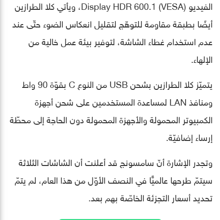
الفيديو (VESA) Display HDR 600.1، ويأتي كلا الطرازين
أيضًا بطبقة مقاومة للتوهّج لتقليل انعكاس الضوء حتّى عند
عدم استخدام غطاء الشاشة، لتوفير بيئة عمل خالية من
الإلهاء.
يتميّز كلا الطرازين بشحن USB من النوع C بقوّة 90 واط
ومنافذ LAN لمساعدة المستخدمين على شحن أجهزة
الكمبيوتر المحمولة والأجهزة المحمولة دون الحاجة إلى محطّة
إرساء إضافيّة.
وتجدر الإشارة أنّ سامسونج قد أعلنت أن الشاشات الثلاثة
سيتمّ طرحها عالميًّا في النصف الأوّل من هذا العام، لم يتمّ
تحديد أسعار التجزئة الخاصّة بهم بعد.