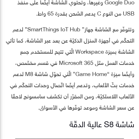
Google Duo وغيرها، وتحتوي الشاشة أيضًا على منفذ
USB من النوع C يدعم الشحن بقدرة 65 واط.
وتتوفّر مع الشاشة جهاز” SmartThings IoT Hub” لدعم
التحكّم في أجهزة المنزل الذكيّة عن بعد عبر الشاشة، كما تأتي
الشاشة بميزة Workspace الّتي تتيح للمستخدم جمع
خدمات العمل مثل Microsoft 365 في قسم مخصّص،
وأيضًا ميزة “Game Home” الّتي تحوّل شاشة M8 لدعم
خدمات بثّ الألعاب، وتدعم أيضًا اتّصال وحدات التحكّم في
الألعاب اللاسلكيّة، ومن المقرّر أن تكشف سامسونج لاحقًا
عن سعر الشاشة وموعد توفّرها في الأسواق.
شاشة S8 عالية الدقّة