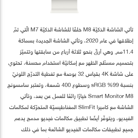
تأتي الشاشة الذكيّة M8 خلفًا للشاشة الذكيّة M7 الّتي تمّ
إطلاقها في عام 2020، وتأتي الشاشة الجديدة بسماكة
11.4مم, وهي أرقّ بنحو ثلاثة أرباع من سابقتها وتتميّز
بتصميم مسطّح الظهر مع إمكانيّة استخدام محسنة، تحتوي
على شاشة 4K بقياس 32 بوصة مع تغطية التدرّج اللونيّ
بنسبة 99% sRGB وسطوع 400 شمعة، وتعتبر سامسونج
Smart Monitor M8 خيارًا رائعًا للعمل عن بعد، وتأتي
الشاشة مع كاميرا SlimFit المغناطيسيّة المتحرّكة لمكالمات
الفيديو، ويتوفّر أيضًا تطبيق مكالمات فيديو مدمج يدعم
جميع تطبيقات مكالمات الفيديو الشائعة بما في ذلك