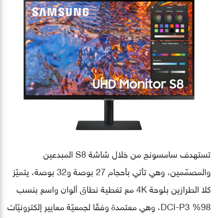
تستهدف سامسونج من خلال شاشة S8 المبدعين
والمصمّمين، وهي تأتي بأحجام 27 بوصة و32 بوصة، يتميّز
كلا الطرازين بلوحة 4K مع تغطية نطاق ألوان واسع بنسب
98% DCI-P3، وهي معتمدة وفقًا لجمعيّة معايير إلكترونيّات