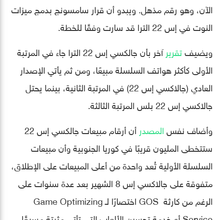
الآن، وهو رقم مذهل. ويبدو أن قرار سامسونج بدمج ميزات
النوت في إس 22 الترا قد سارت وفقًا للخطة.
ويضيف
تقرير
آخر بأن جالكسي إس 22 الترا جاء في المرتبة
الأولى كأكثر هواتف السلسلة مبيعًا، ومن ثم يأتي الإصدار
العادي (جالاكسي إس 22) في المرتبة الثانية، بينما يحتل
جالاكسي إس 22 بلس المرتبة الثالثة.
وأضاف نفس
المصدر
أن أرقام مبيعات جالكسي إس 22
ستتخطى المليون قريبًا في كوريا الجنوبية وأن مبيعات
السلسلة الأولية تُعد واحدة من أعلى المبيعات على الإطلاق،
متفوقة على جالاكسي إس 8 الشهير بعد عدة سنوات على
الرغم من كارثة GOS اختصارًا لـ Game Optimizing
Service أو خدمة تحسين الألعاب التي تأتي مثبتة مسبقًا