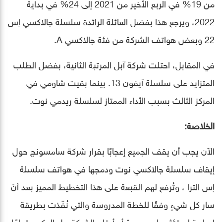
من 19% في الربع الأخير من 2021 إلى 24% في بداية
2022، ويرجع هذا بفضل العائلة الرائدة سلسلة جالاكسي إس
22 وبعض هواتف الشركة من فئة جالاكسي A.
في المقابل، احتلت شركة آبل المرتبة الثانية، بفضل الطلب
المتزايد على سلسلة آيفون 13. بينما بقيت شاومي في
المركز الثالث بسبب الأداء الممتاز لسلسلة ريدمي نوت.
الخلاصة:
الآن يجب أن يقف الجميع إعجابًا بقرار شركة سامسونج حول
إيقاف سلسلة جالاكسي نوت ودمجها في هواتف سلسلة
إس الترا ، وتُرفع لهم القبعة على هذا التخطيط المميز بعد أنْ
سار كل شيءٍ وفقًا للخطة المدروسة والتي نُفّذت بطريقة
إيجابية لم تؤثر على سمعة أو أرقام الشركة، بل العكس تمامًا