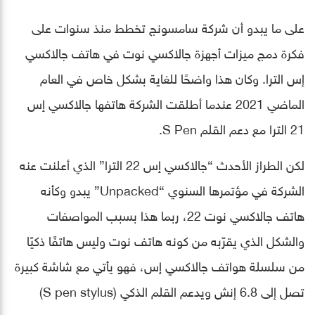
على ما يبدو أن شركة سامسونج تخطط منذ سنوات على
فكرة دمج ميزات أجهزة جالاكسي نوت في هاتف جالاكسي
إس الترا. وكان هذا واضحًا للغاية بشكل خاص في العام
الماضي 2021 عندما أطلقت الشركة هاتفها جالاكسي إس
21 الترا مع دعم القلم S Pen.
لكن الطراز الأحدث “جالاكسي إس 22 الترا” الذي أعلنت عنه
الشركة في مؤتمرها السنوي “Unpacked” يبدو وكأنه
هاتف جالاكسي نوت 22، ربما هذا بسبب المواصفات
والشكل الذي يقرّبه من كونه هاتف نوت وليس هاتفًا ذكيًا
من سلسلة هواتف جالاكسي إس، فهو يأتي مع شاشة كبيرة
تصل إلى 6.8 إنش ويدعم القلم الذكي (S pen stylus)