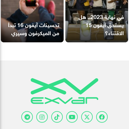
في نهاية 2023.. هل
يستحق آيفون 15
تحسينات آيفون 16 تبدأ
الاقتناء؟
من الميكرفون وسيري