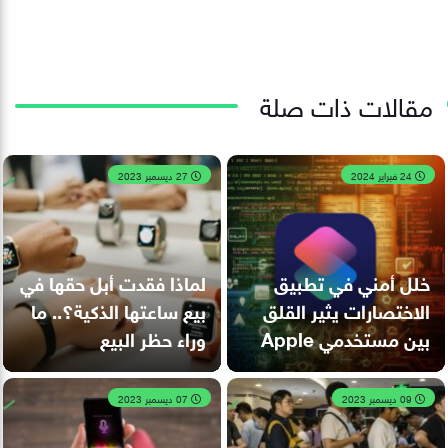
مقالات ذات صلة
24 فبراير 2024
27 ديسمبر 2023
خلل أمني في تطبيق
لماذا فقدت أبل حقها في
الاختصارات يثير القلق
بيع ساعتها الذكية؟.. ما
بين مستخدمي Apple
وراء حظر البيع
09 ديسمبر 2023
07 ديسمبر 2023