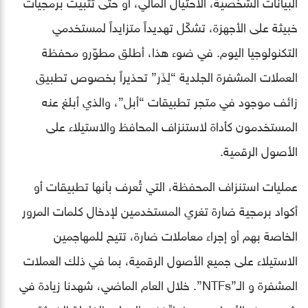
البيانات الشخصية، الاحتيال المالي، أو حتى تثبيت برمجيات
خبيثة على الأجهزة، تشكّل تهديداً متزايداً لمستخدمي
التكنولوجيا اليوم. في ضوء هذا، أطلق مطوّرو محفظة
العملات المشفرة الجلدية “لِذَر” تحذيراً بخصوص تطبيق
زائف موجود في متجر تطبيقات “أبل”، والذي أبلغ عنه
المستخدمون كأداة لاستنزاف المحافظ والاستيلاء على
الأصول الرقمية.
عمليات استنزاف المحفظة، التي تُعرف بأنها تطبيقات أو
أكواد برمجية ضارة تغري المستخدمين لإدخال كلمات المرور
الخاصة بهم أو إجراء معاملات ضارة، تتيح للمهاجمين
الاستيلاء على جميع الأصول الرقمية، بما في ذلك العملات
المشفرة و الـ”NTFs”. خلال العام الماضي، شهدنا زيادة في