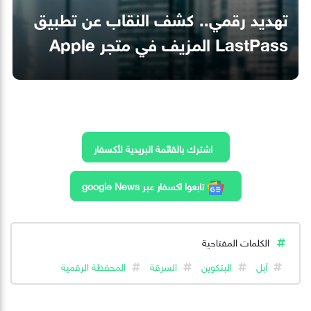
تهديد رقمي.. كشف النقاب عن تطبيق
LastPass المزيف في متجر Apple
اشترك بالقائمة البريدية لأكسفار
تابعوا اكسفار عبر google News
الكلمات المفتاحية
آبل
البتكوين
السرقة
المحفظة الرقمية