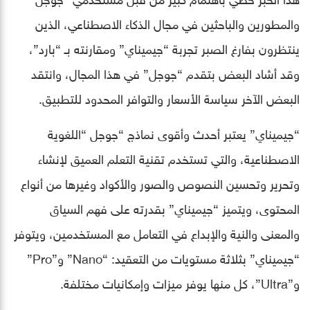
والمطورين والباحثين في مجال الذكاء الاصطناعي، الذين
ينتظرون بفارغ الصبر تجربة “جيميناي” ومقارنته بـ “بارد”،
وقد أشاد البعض بتقدم “جوجل” في هذا المجال، وانتقد
البعض الآخر سياسة الأسعار والتوافر المحدود للتطبيق.
“جيميناي” يعتبر أحدث وأقوى نماذج “جوجل “اللغوية
الاصطناعية، والتي تستخدم تقنية التعلم العميق لإنشاء
وتحرير وتحسين النصوص والصور والأكواد وغيرها من أنواع
المحتوى، ويتميز “جيميناي” بقدرته على فهم السياق
والمعنى والنية والإبداع في التعامل مع المستخدمين، ويتوفر
“جيميناي” بثلاثة مستويات من التعقيد: “Nano” و”Pro”
و”Ultra”، كل منها يوفر ميزات وإمكانيات مختلفة.