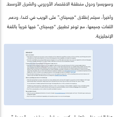
وسويسرا ودول منطقة الاقتصاد الأوروبي والشرق الأوسط.
وأخيراً، سيتم إطلاق “جيميناي” على الويب في كندا، ودعم
اللغات جميعها، مع توفر تطبيق “جيميناي” فيها قريباً باللغة
الإنجليزية.
هذا الخبر حظي باهتمام كبير من قبل مستخدمي “جوجل”