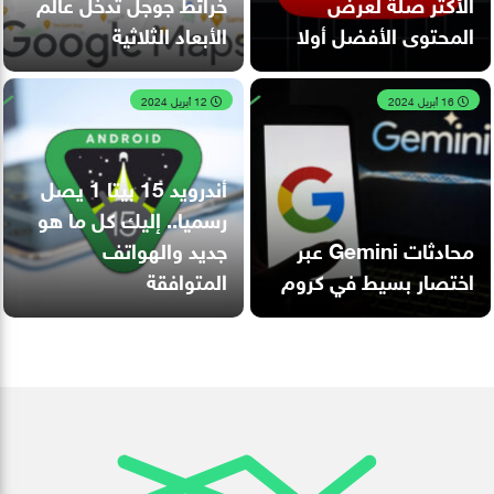
الأكثر صلة لعرض
خرائط جوجل تدخل عالم
المحتوى الأفضل أولا
الأبعاد الثلاثية
16 أبريل 2024
12 أبريل 2024
أندرويد 15 بيتا 1 يصل
رسميا.. إليك كل ما هو
محادثات Gemini عبر
جديد والهواتف
اختصار بسيط في كروم
المتوافقة