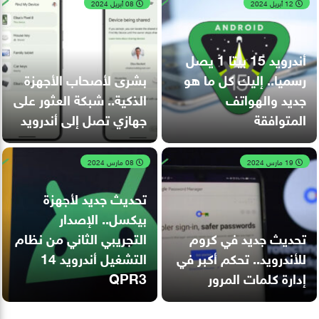
12 أبريل 2024
08 أبريل 2024
أندرويد 15 بيتا 1 يصل
رسميا.. إليك كل ما هو
بشرى لأصحاب الأجهزة
جديد والهواتف
الذكية.. شبكة العثور على
المتوافقة
جهازي تصل إلى أندرويد
19 مارس 2024
08 مارس 2024
تحديث جديد لأجهزة
بيكسل.. الإصدار
تحديث جديد في كروم
التجريبي الثاني من نظام
للأندرويد.. تحكم أكبر في
التشغيل أندرويد 14
إدارة كلمات المرور
QPR3