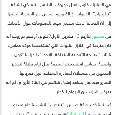
في السابق، قاوم بافيل دوروف، الرئيس التنفيذي لشركة
“تيليجرام”، الدعوات لإزالة وجود حماس عبر المنصة، مشيرا
إلى أن الجماعة كانت مصدرا مهما للمعلومات حول الأحداث.
في
منشور
بتاريخ 13 تشرين الأول/أكتوبر، أوضح دوروف أنه
كان مترددا في إغلاق القنوات التي تستخدمها حركة حماس،
قائلا، “معالجة التغطية المتعلقة بالأحداث نادرا ما تكون
واضحة. حماس استخدمت المنصة قبل أيام قليلة لتحذير
المدنيين في عسقلان لمغادرة المنطقة قبل ضرباتها
الصاروخية. هل يساعد إغلاق قناتهم في إنقاذ الأرواح، أم أنه
يعرض المزيد من الأرواح للخطر”.
كما تستخدم حركة حماس “تيليجرام” لنشر مقاطع فيديو
لهجماتها، وفقا
لمنظمة
“هيومن رايتس ووتش”، حيث إن