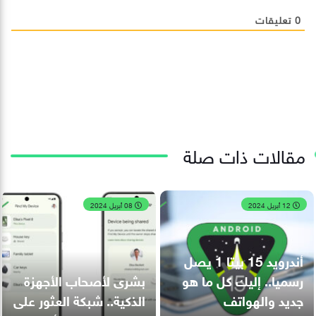
0
تعليقات
مقالات ذات صلة
12 أبريل 2024
08 أبريل 2024
أندرويد 15 بيتا 1 يصل
رسميا.. إليك كل ما هو
بشرى لأصحاب الأجهزة
جديد والهواتف
الذكية.. شبكة العثور على