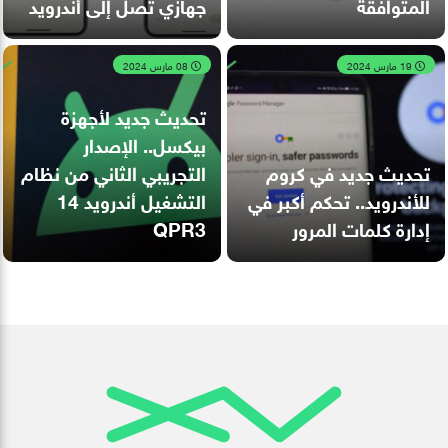
المتوافقة
جهازي تصل إلى أندرويد
19 مارس 2024
08 مارس 2024
تحديث جديد لأجهزة
بيكسل.. الإصدار
تحديث جديد في كروم
التجريبي الثاني من نظام
للأندرويد.. تحكم أكبر في
التشغيل أندرويد 14
إدارة كلمات المرور
QPR3