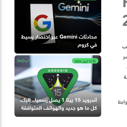
محادثات Gemini عبر اختصار بسيط
في كروم
يب
مر
12 أبريل 2024
ة
أندرويد 15 بيتا 1 يصل رسميا.. إليك
وابط
كل ما هو جديد والهواتف المتوافقة