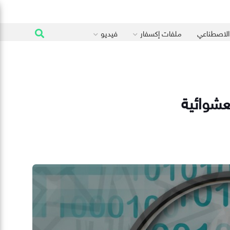
 الاصطناعي
ملفات إكسفار
فيديو
لعشوائية