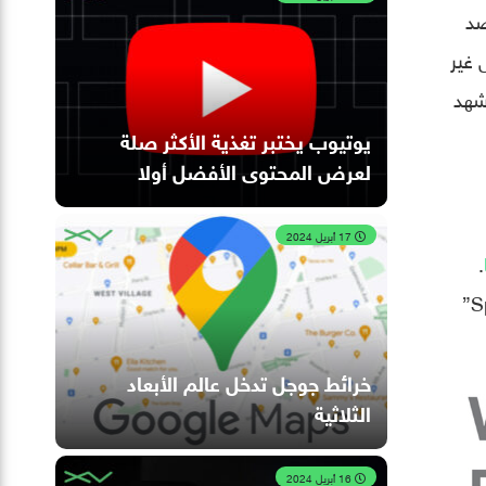
 نظام “SpamBrain” من رصد
لرسائل غير
ل شائع في عام 2020. وأيضًا، شهد
يوتيوب يختبر تغذية الأكثر صلة
لعرض المحتوى الأفضل أولا
17 أبريل 2024
.
وقالت جوجل، على الرغم من زيادة حجم البريد العشوائي المعقّد الذي يتم إنتاجه يوميًا، إلا أن نظام “SpamBrain”
خرائط جوجل تدخل عالم الأبعاد
الثلاثية
16 أبريل 2024