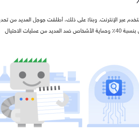
لمستخدم عبر الإنترنت. وبناءً على ذلك، أطلقت جوجل العديد من تحد
الخوارزميات التي أدت إلى تقليل نتائج الاحتيال بنسبة 40٪ وحماية الأشخاص ضد العديد من عمليات الاحتيال