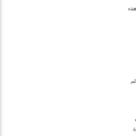
من هذه
لم
ة