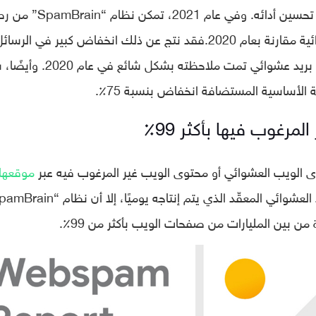
وعملت جوجل منذ ذلك الحين وباستمرار على تحسين أدائه. وفي عام 2021، تمكن
ما يقرب من ستة أضعاف نتائج البحث العشوائية مقارنة بعام 2020.فقد نتج عن ذلك انخفاض كبير في ا
المرغوب فيها المخترقة بنسبة 70٪، وهو نوع بريد عشوائي تمت ملاحظته بشك
 الأساسية المستضافة انخفاض بنسبة 75٪.
مرغوب فيها بأكثر 99٪
الويب العشوائي أو محتوى الويب غير المرغوب فيه عبر
موقعها
من بين المليارات من صفحات الويب بأكثر من 99٪.