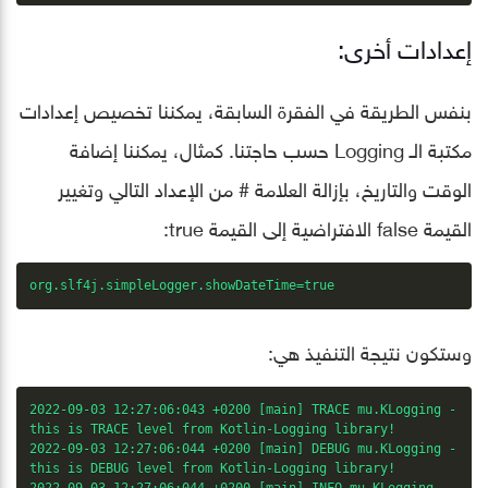
إعدادات أخرى:
بنفس الطريقة في الفقرة السابقة، يمكننا تخصيص إعدادات
مكتبة الـ Logging حسب حاجتنا. كمثال، يمكننا إضافة
الوقت والتاريخ، بإزالة العلامة # من الإعداد التالي وتغيير
القيمة false الافتراضية إلى القيمة true:
org.slf4j.simpleLogger.showDateTime=true
وستكون نتيجة التنفيذ هي:
2022-09-03 12:27:06:043 +0200 [main] TRACE mu.KLogging - 

this is TRACE level from Kotlin-Logging library!

2022-09-03 12:27:06:044 +0200 [main] DEBUG mu.KLogging - 

this is DEBUG level from Kotlin-Logging library!

2022-09-03 12:27:06:044 +0200 [main] INFO mu.KLogging - 
