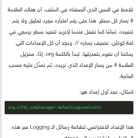
نلاحظ في النص الذي ألصقناه في الملف، أن هناك العلامة
# يسار كل سطر. هذا حتى يتم اعتباره مجرد تعليق ولا يتم
تنفيذه. تمامًا كما نفعل عندما لانريد تنفيذ سطر برمجي في
لغة كوتلن، نضيف يساره //. ونجد أن كل الإعدادات التي
يمكننا أن نقوم بتعديلها، تبدأ بالكلمة org. إذًا، سنزيل
العلامة # من يسار الإعداد الذي نريده، ثم نعدِّل عليه حسب
الحاجة.
كمثال، نجد أول إعداد هو:
org.slf4j.simpleLogger.defaultLogLevel=info
هذا الإعداد الافتراضي لطباعة رسائل الـ Logging عبر هذه
المكتبة. يمكننا تغييره إلى trace: