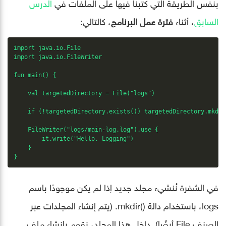
بنفس الطريقة التي كتبنا فيها على الملفات في
الدرس
السابق
، أثناء
فترة عمل البرنامج
، كالتالي:
import java.io.File

import java.io.FileWriter

fun main() {

    val targetedDirectory = File("logs")

    if (!targetedDirectory.exists()) targetedDirectory.mkdir(
    FileWriter("logs/main-log.log").use {

        it.write("Hello, Logging")

    }

}
في الشفرة نُنشيء مجلد جديد إذا لم يكن موجودًا باسم
logs، باستخدام دالة ()mkdir. (يتم إنشاء المجلدات عبر
الصنف File أيضًا). داخل هذا المجلد، نقوم بإنشاء ملف