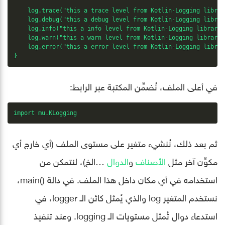
    log.trace("this a trace level from Kotlin-Logging library
    log.debug("this a debug level from Kotlin-Logging library
    log.info("this a info level from Kotlin-Logging library!"
    log.warn("this a warn level from Kotlin-Logging library!"
    log.error("this a error level from Kotlin-Logging library
}
في أعلى الملف، نُضمِّن المكتبة عبر الرابط:
import mu.KLogging
ثم بعد ذلك، نُنشيء متغير على مستوى الملف (أي خارج أي
مكوِّن آخر مثل
الأصناف
و
الدوال
…الخ)، لنتمكن من
استخدامه في أي مكان داخل هذا الملف. في دالة ()main،
نستخدم المتغير log والذي يُمثل كائن الـ logger، في
استدعاء دوال تُمثل مستويات الـ logging. وعند تنفيذ