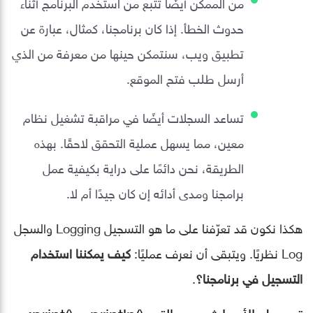
من الممكن أيضًا تتبع من استخدم البرنامج أثناء
حدوث الخطأ. إذا كان برنامجنا، كمثال، عبارة عن
تطبيق ويب، سنتمكن حينها من معرفة من الذي
أرسل طلب فتح الموقع.
تساعد السجلات أيضًا في مراقبة تشغيل نظام
معين، مما يسهل عملية التحقق لاحقًا. بهذه
الطريقة، نحن دائمًا على دراية بكيفية عمل
برامجنا ومدى أدائه إن كان جيدًا أم لا.
هكذا نكون قد تعرّفنا على ما هو التسجيل Logging والسجل
Log نظريًا. ويتبقى أن نعرف عمليًا:
كيف يمكننا استخدام
التسجيل في برنامجنا؟
.
تسجيل الأحداث عبر دالتي ()println و ()print: