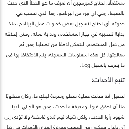
مستقبلًا، نحتاج كمبرمجين أن نعرف ما هو الخطأ الذي حدث
بالضبط، وفي أي جزء من البرنامج، وما الذي تسبب في
حدوثه. أي نحتاج لتسجيل بعض خطوات عمل البرنامج، منذ
بداية تنصيبه في جهاز المستخدم، وبداية عمله، وحتى إغلاقه
من قبل المستخدم، لنتمكن لاحقًا من تحليلها ومن ثم
معالجتها. كل هذه المعلومات المسجلة، يتم الاحتفاظ بها في
ما يعرف بالسجل Log.
تتبع الأحداث:
لنتخيل أنه حدثت عملية سطو وسرقة لبنكٍ ما. وكان مطلوبًا
منا أن نحقق فيها، ومعرفة ما حدث، ومن هو الجاني. لدينا
شهود رأوا الحدث، ولكن شهاداتهم تبدو غامضة ولا تؤدي إلى
أي دليل. سيكون من الصعب معرفة الجناة والأحداث في ظل