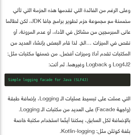
وعلى الرغم من الفائدة التي تقدمها هذه الحزمة التي تأتي
مضمنة مع مجموعة حزم تطوير برامج جافا JDK، لكن لطالما
عانى المبرمجين من مشاكل في الأداء، أو عدم المرونة، أو
نقص في الميزات …الخ. لذا قام البعض بإنشاء العديد من
المكتبات تقدم أداءً وميزات أفضل. من ضمنها مكتبات مثل:
Log4J2 و Logback وغيرهما. ثم أتت:
Simple logging facade for Java (SLF4J)
التي عملت على تبسيط عمليات الـ Logging، بإضافة طبقة
(واجهة Facade) على العديد من مكتبات الـ Logging.
بالإضافة لكل السابق، يمكننا أيضًا استخدام مكتبة خاصة
بلغة كوتلن مثل: Kotlin-logging.