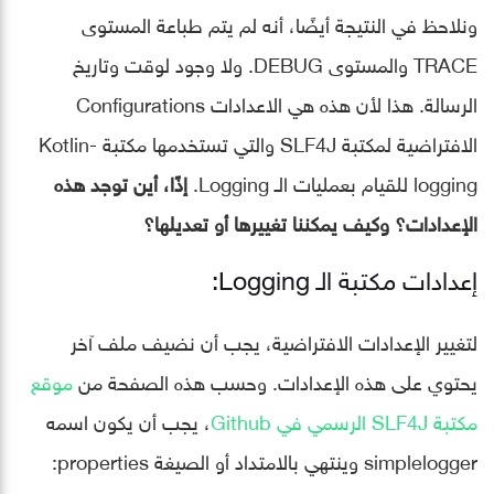
ونلاحظ في النتيجة أيضًا، أنه لم يتم طباعة المستوى
TRACE والمستوى DEBUG. ولا وجود لوقت وتاريخ
الرسالة. هذا لأن هذه هي الاعدادات Configurations
الافتراضية لمكتبة SLF4J والتي تستخدمها مكتبة Kotlin-
logging للقيام بعمليات الـ Logging.
إذًا، أين توجد هذه
الإعدادات؟ وكيف يمكننا تغييرها أو تعديلها؟
إعدادات مكتبة الـ Logging:
لتغيير الإعدادات الافتراضية، يجب أن نضيف ملف آخر
يحتوي على هذه الإعدادات. وحسب هذه الصفحة من
موقع
مكتبة SLF4J الرسمي في Github
، يجب أن يكون اسمه
simplelogger وينتهي بالامتداد أو الصيغة properties: