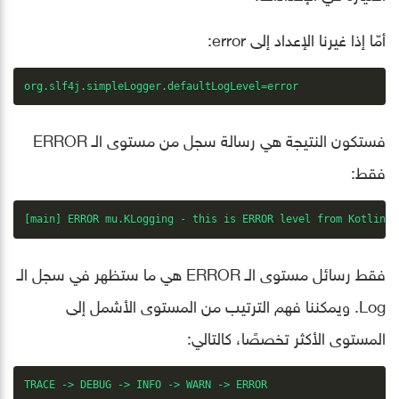
أمّا إذا غيرنا الإعداد إلى error:
org.slf4j.simpleLogger.defaultLogLevel=error
فستكون النتيجة هي رسالة سجل من مستوى الـ ERROR
فقط:
[main] ERROR mu.KLogging - this is ERROR level from Kotlin-L
فقط رسائل مستوى الـ ERROR هي ما ستظهر في سجل الـ
Log. ويمكننا فهم الترتيب من المستوى الأشمل إلى
المستوى الأكثر تخصصًا، كالتالي:
TRACE -> DEBUG -> INFO -> WARN -> ERROR