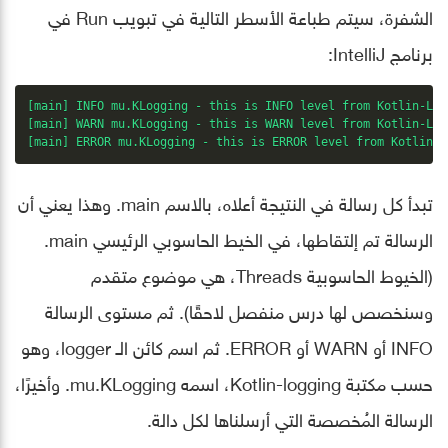
الشفرة، سيتم طباعة الأسطر التالية في تبويب Run في
برنامج IntelliJ:
[main] INFO mu.KLogging - this is INFO level from Kotlin-Log
[main] WARN mu.KLogging - this is WARN level from Kotlin-Log
[main] ERROR mu.KLogging - this is ERROR level from Kotlin-L
تبدأ كل رسالة في النتيجة أعلاه، بالاسم main. وهذا يعني أن
الرسالة تم إلتقاطها، في الخيط الحاسوبي الرئيسي main.
(الخيوط الحاسوبية Threads، هي موضوع متقدم
وسنخصص لها درس منفصل لاحقًا). ثم مستوى الرسالة
INFO أو WARN أو ERROR. ثم اسم كائن الـ logger، وهو
حسب مكتبة Kotlin-logging، اسمه mu.KLogging. وأخيرًا،
الرسالة المُخصصة التي أرسلناها لكل دالة.