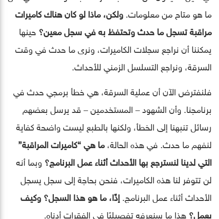
ما هو متاح من معلومات.
ولكن، ماذا لو كان هناك كاميرات
مراقبة تسجل ما حدث وتحتفظ به في سجل معين؟
حينها
يمكننا أن نراجع سجلات الكاميرات، ونرى ما حدث في وقت
السرقة، ونراجع التسلسل الزمني للأحداث.
فلنفترض الآن أن عملية السرقة، هي خطأ برمجي حدث في
برنامجنا. وأن الشهود – المستخدمين – قد يرسل بعضهم
رسائل تنبهنا إلى الخطأ، ولكنها بالطبع ليست واضحة كفاية
لنفهم ما حدث. في هذه الحالة،
ما هي “كاميرات المراقبة”
التي لدينا لنسترجع بها الأحداث أثناء عمل البرنامج؟
وبما أنه
لن تتوفر لنا هذه الكاميرات، فنحن بحاجة إلى سجل يسجل
الأحداث أثناء عمل البرنامج.
إذًا، ما هو هذا السجل؟ وكيف
يعمل؟
هذا ما سنعرفه تفصيليًا في الفقرات أدناه.