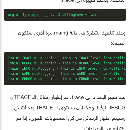
org.slf4j.simpleLogger.defaultLogLevel=trace
وعند تننفيذ الشفرة في دالة ()main مرة أخرى ستكون
النتيجة:
[main] TRACE mu.KLogging - this is TRACE level from Kotlin-L
[main] DEBUG mu.KLogging - this is DEBUG level from Kotlin-L
[main] INFO mu.KLogging - this is INFO level from Kotlin-Log
[main] WARN mu.KLogging - this is WARN level from Kotlin-Log
[main] ERROR mu.KLogging - this is ERROR level from Kotlin-L
بعد تغيير الإعداد إلى trace، تم إظهار رسائل الـ TRACE و
DEBUG أيضًا. وهذا لأن مستوى الـ TRACE يعد أشمل
وسيتم إظهار الرسائل من كل المستويات الأخرى، إذا تم
اختياره في الإعدادات.