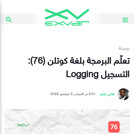
برمجة
تعلّم البرمجة بلغة كوتلن (76):
التسجيل Logging
هاني بشير
3:31 م, السبت, 3 سبتمبر 2022