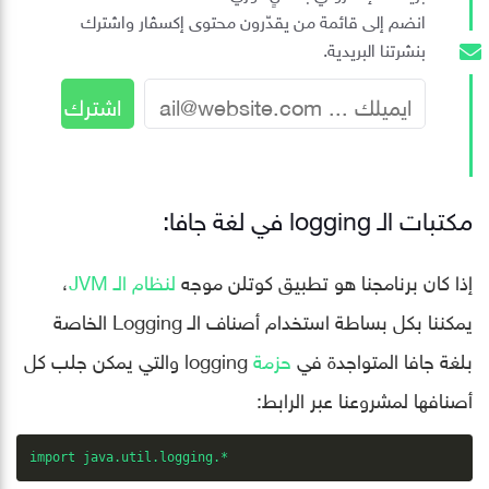
انضم إلى قائمة من يقدّرون محتوى إكسڤار واشترك
بنشرتنا البريدية.
مكتبات الـ logging في لغة جافا:
إذا كان برنامجنا هو تطبيق كوتلن موجه
لنظام الـ JVM
،
يمكننا بكل بساطة استخدام أصناف الـ Logging الخاصة
بلغة جافا المتواجدة في
حزمة
logging والتي يمكن جلب كل
أصنافها لمشروعنا عبر الرابط:
import java.util.logging.*