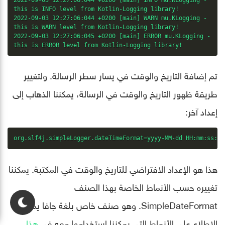
this is INFO level from Kotlin-Logging library!

2022-09-03 12:27:06:044 +0200 [main] WARN mu.KLogging - 

this is WARN level from Kotlin-Logging library!

2022-09-03 12:27:06:045 +0200 [main] ERROR mu.KLogging - 

this is ERROR level from Kotlin-Logging library!
تم إضافة التاريخ والوقت في يسار سطر الرسالة. ولتغيير
طريقة ظهور التاريخ والوقت في الرسالة، يمكننا الذهاب إلى
إعداد آخر:
org.slf4j.simpleLogger.dateTimeFormat=yyyy-MM-dd HH:mm:ss:SS
هذا هو الإعداد الافتراضي للتاريخ والوقت في المكتبة. يمكننا
تغييره حسب الأنماط الخاصة بهذا الصنف
SimpleDateFormat. وهو صنف خاص بلغة جافا يمكننا
الإطلاع على الأنماط التي يمكننا استخدامها معه في
هذا