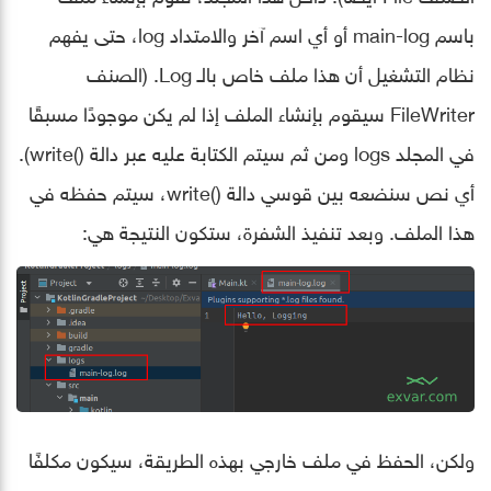
باسم main-log أو أي اسم آخر والامتداد log، حتى يفهم
نظام التشغيل أن هذا ملف خاص بالـ Log. (الصنف
FileWriter سيقوم بإنشاء الملف إذا لم يكن موجودًا مسبقًا
في المجلد logs ومن ثم سيتم الكتابة عليه عبر دالة ()write).
أي نص سنضعه بين قوسي دالة ()write، سيتم حفظه في
هذا الملف. وبعد تنفيذ الشفرة، ستكون النتيجة هي:
ولكن، الحفظ في ملف خارجي بهذه الطريقة، سيكون مكلفًا