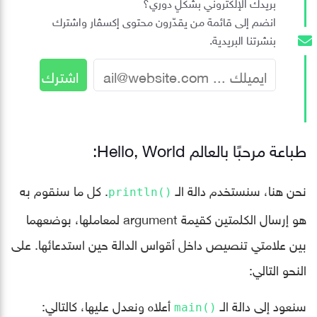
بريدك الإلكتروني بشكلٍ دوري؟
انضم إلى قائمة من يقدّرون محتوى إكسڤار واشترك
بنشرتنا البريدية.
طباعة مرحبًا بالعالم Hello, World:
نحن هنا، سنستخدم دالة الـ
. كل ما سنقوم به
()println
هو إرسال الكلمتين كقيمة argument لمعاملها، بوضعهما
بين علامتي تنصيص داخل أقواس الدالة حين استدعائها. على
النحو التالي:
سنعود إلى دالة الـ
أعلاه ونعدل عليها، كالتالي:
()main