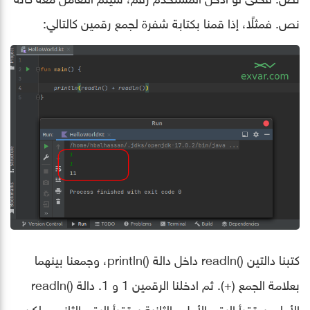
نص. فمثلًا، إذا قمنا بكتابة شفرة لجمع رقمين كالتالي:
كتبنا دالتين ()readln داخل دالة ()println، وجمعنا بينهما
بعلامة الجمع (+). ثم ادخلنا الرقمين 1 و 1. دالة ()readln
الأولى ستقرأ الرقم الأول والثانية ستقرأ الرقم الثاني. ولكن