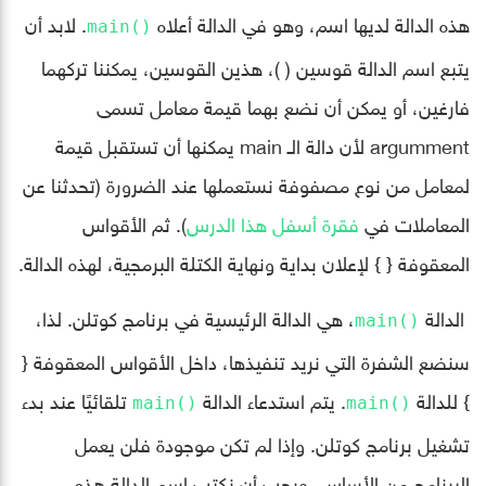
هذه الدالة لديها اسم، وهو في الدالة أعلاه
. لابد أن
()main
يتبع اسم الدالة قوسين ( )، هذين القوسين، يمكننا تركهما
فارغين، أو يمكن أن نضع بهما قيمة معامل تسمى
argumment لأن دالة الـ main يمكنها أن تستقبل قيمة
لمعامل من نوع مصفوفة نستعملها عند الضرورة (تحدثنا عن
المعاملات في
فقرة أسفل هذا الدرس
). ثم الأقواس
المعقوفة { } لإعلان بداية ونهاية الكتلة البرمجية، لهذه الدالة.
الدالة
، هي الدالة الرئيسية في برنامج كوتلن. لذا،
()main
سنضع الشفرة التي نريد تنفيذها، داخل الأقواس المعقوفة {
} للدالة
. يتم استدعاء الدالة
تلقائيًا عند بدء
()main
()main
تشغيل برنامج كوتلن. وإذا لم تكن موجودة فلن يعمل
البرنامج من الأساس. ويجب أن نكتب اسم الدالة هذه