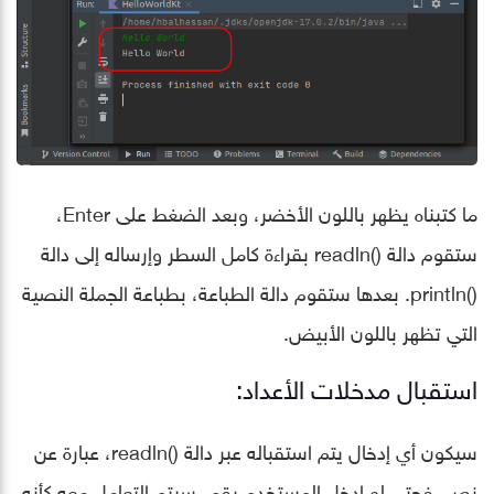
ما كتبناه يظهر باللون الأخضر، وبعد الضغط على Enter،
ستقوم دالة ()readln بقراءة كامل السطر وإرساله إلى دالة
()println. بعدها ستقوم دالة الطباعة، بطباعة الجملة النصية
التي تظهر باللون الأبيض.
استقبال مدخلات الأعداد:
سيكون أي إدخال يتم استقباله عبر دالة ()readln، عبارة عن
نص. فحتى لو ادخل المستخدم رقم، سيتم التعامل معه كأنه