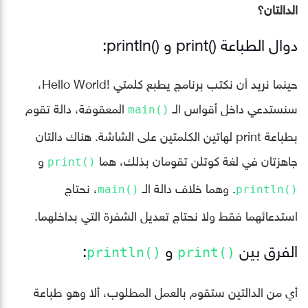
الدالتان؟
دوال الطباعة ()print و ()println:
حينما نريد أن نكتب برنامج يطبع كلمتي !Hello World،
سنستدعي داخل أقواس الـ
المعقوفة، دالة تقوم
()main
بطباعة print لهاتين الكلمتين على الشاشة. هناك دالتان
جاهزتان في لغة كوتلن تقومان بذلك، هما
و
()print
. وهما خلاف دالة الـ
، نحتاج
()main
()println
استدعائهما فقط ولا نحتاج تعديل الشفرة التي بداخلهما.
الفرق بين
و
:
()println
()print
أي من الدالتين ستقوم بالعمل المطلوب، ألا وهو طباعة