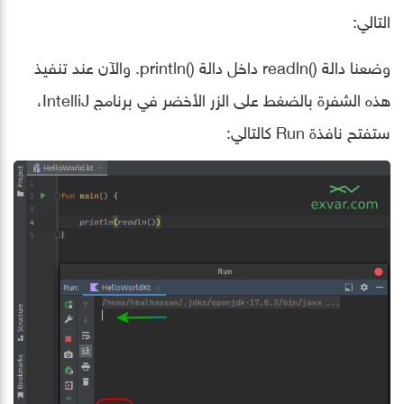
التالي:
وضعنا دالة ()readln داخل دالة ()println. والآن عند تنفيذ
هذه الشفرة بالضغط على الزر الأخضر في برنامج IntelliJ،
ستفتح نافذة Run كالتالي: