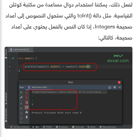
لفعل ذلك، يمكننا استخدام دوال مساعدة من مكتبة كوتلن
القياسية. مثل دالة ()toInt والتي ستحول النصوص إلى أعداد
صحيحة Integers، إذا كان النص بالفعل يحتوي على أعداد
صحيحة، كالتالي: