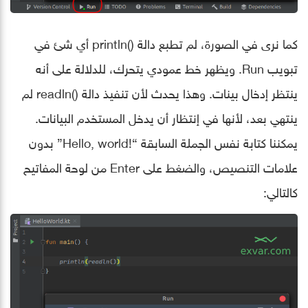
كما نرى في الصورة، لم تطبع دالة ()println أي شئ في
تبويب Run. ويظهر خط عمودي يتحرك، للدلالة على أنه
ينتظر إدخال بينات. وهذا يحدث لأن تنفيذ دالة ()readln لم
ينتهي بعد، ﻷنها في إنتظار أن يدخل المستخدم البيانات.
يمكننا كتابة نفس الجملة السابقة “!Hello, world” بدون
علامات التنصيص، والضغط على Enter من لوحة المفاتيح
كالتالي: