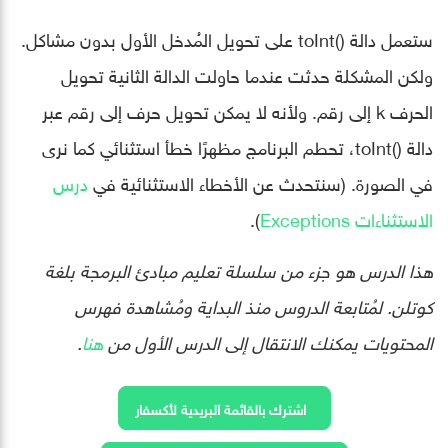
ستعمل دالة ()toInt على تحويل المُدخل الأول بدون مشاكل.
ولكن المشكلة حدثت عندما حاولت الدالة الثانية تحويل
الحرف k إلى رقم. وﻷنه لا يمكن تحويل حرف إلى رقم عبر
دالة ()toInt، تحطم البرنامج مظهرًا خطأ استثنائي كما نرى
في الصورة. (سنتحدث عن الأخطاء الاستثنائية في
درس
الاستثناءات Exceptions
).
هذا الدرس هو جزء من سلسلة تعليم مبادئ البرمجة بلغة
كوتلن. لمُتابعة الدروس منذ البداية ومُشاهدة فهرس
المحتويات يمكنك الانتقال إلى الدرس الأول من
هنا
.
اشترك بالقائمة البريدية لأكسفار