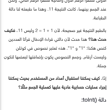
عند الجمع بينهما، كانت النتيجة 11. وهذا ما طبعته لنا دالة
الطباعة.
بالطبع النتيجة غير صحيحة، ﻷن 1 + 1 = 2 وليس 11،
فكيف
حدث هذا؟
هذا حدث ﻷن دالتي قراءة الإدخال قرأتا العددين
كنص هكذا: “1” و “1”. هذه تعتبر نصوص في كوتلن
وليست أرقام. وجمع النصوص يكون بإضافتها لبعضها لتكون
جملة.
إذًا،
كيف يمكننا استقبال أعداد من المستخدم بحيث يمكننا
إجراء عمليات حسابية عادية عليها كعملية الجمع مثلًا؟
دالة ()toInt: