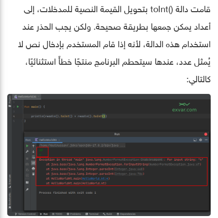
قامت دالة ()toInt بتحويل القيمة النصية للمدخلات، إلى
أعداد يمكن جمعها بطريقة صحيحة. ولكن يجب الحذر عند
استخدام هذه الدالة، ﻷنه إذا قام المستخدم بإدخال نص لا
يُمثل عدد، عندها سيتحطم البرنامج منتجًا خطأً استثنائيًا،
كالتالي: