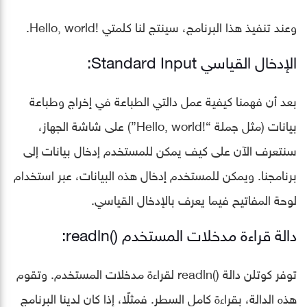
وعند تنفيذ هذا البرنامج، سينتج لنا كلمتي !Hello, world.
الإدخال القياسي Standard Input:
بعد أن فهمنا كيفية عمل دالتي الطباعة في إخراج وطباعة
بيانات (مثل جملة “!Hello, world”) على شاشة الجهاز،
سنتعرف الآن على كيف يمكن للمستخدم إدخال بيانات إلى
برنامجنا. ويمكن للمستخدم إدخال هذه البيانات، عبر استخدام
لوحة المفاتيح فيما يعرف بالإدخال القياسي.
دالة قراءة مدخلات المستخدم ()readln:
توفر كوتلن دالة ()readln لقراءة مدخلات المستخدم. وتقوم
هذه الدالة، بقراءة كامل السطر. فمثلًا، إذا كان لدينا البرنامج