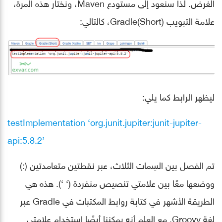
الغرض. لذا سنعود إلى مستودع Maven، ونختار هذه المرة،
علامة التبويب (Gradle(Short، كالتالي:
ليظهر الرابط كما يلي:
testImplementation ‘org.junit.jupiter:junit-jupiter-
api:5.8.2’
تم الفصل بين السِمات الثلاث، عبر نقطتين متعامدتين (:)
ووضعها معًا بين علامتي تنصيص منفردة (‘ ‘). هذه هي
الطريقة الأشهر في كتابة روابط المكتبات في Gradle عبر
لغة Groovy. مع العلم أنه يمكننا أيضًا استخدام علامتي