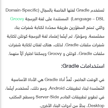
تَستخدم Gradle لغتها الخاصة بالمجال (Domain-Specific
Language – DSL) المستندة على لغة البرمجة
Groovy
والتي تمنح المطوّرينَ طريقة محدّدة لكتابة شفرات بناء
مخصّصة. ومؤخرًا، تم أيضًا إعتماد لغة البرمجة كوتلن لكتابة
شفرات ملفات Gradle. لذلك، هناك لغتان لكتابة شفرات
ملفات Gradle، كوتلن و Groovy ويمكننا اختيار أيّاً منهما.
استخدامات Gradle:
في الوقت الحاضر، تُعدُّ أداة Gradle هي الأداة الأساسية
المُعتَمدة لبناء تطبيقات Android. ومع ذلك، تُستخدم أيضًا،
في تطوير تطبيقات الخادم Server-Side وسطح المكتب
Desktop، بدلاً من أدوات البناء الأخرى.