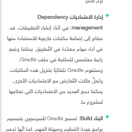
إدارة الاعتماديات Dependency
management
: في أثناء إنشاء التطبيقات، قد
نحتاج إلى إضافة مكتبات خارجية للاستفادة منها
في أداء مهام محدّدة في التّطبيق. يمكننا وضع
رابط مخصّص للمكتبة في ملف Gradle،
وستقوم Gradle تلقائيًا بتنزيل هذه المكتبات،
وتَحلُّ حالات التّعارض مع الاعتماديات الأخرى.
يمكننا دمج العديد من الاعتماديات التي نحتاجها
لمشروع ما.
البناء Build
: تسمح Gradle للمبرمجين بتصميم
برامج جيدة التنظيم وسهلة الفهم. كما أنّها تدعم