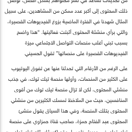
ذلك المحتوى إلى أكبر عدد ممكن من المشاهدين، على سبيل
المثال شهدنا في الفترة الماضية بزوغ الفيديوهات القصيرة،
والتي برأي منشئة المحتوى أثبتت فعاليتها. “هذا واضح
بسبب تبني أغلب منصات التواصل الاجتماعي ميزة
الفيديوهات القصيرة على منصاتها” تقول الحسيني
على الرغم من الأرقام التي تحدثنا عنها عن تفوق اليوتيوب
على الكثير من المنصات، وأولها منصة تيك توك، في جذب
منشئي المحتوى، لكن لا تزال منصة تيك توك من أقوى
المنافسين، حيث من الملاحَظ تمسك الكثيرين من منشئي
المحتوى بتلك المنصة، وفي هذا السياق يقول منشئ
المحتوى عبد الفتاح حمزة، صاحب قناة حمزاوي على منصة
تيك توك في حديث خاص لموقع إكسڤار، “إن تيك توك من