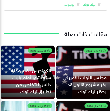
تيك توك
يوتيوب
مقالات ذات صلة
13 مارس 2024
06 مارس 2024
الكونجرس يضع مهلة
مجلس النواب الأميركي
ستة أشهر أمام بايت
يقر مشروع قانون قد
دانس للتخلص من
يحظر تيك توك
تطبيق تيك توك
19 فبراير 2024
15 نوفمبر 2023