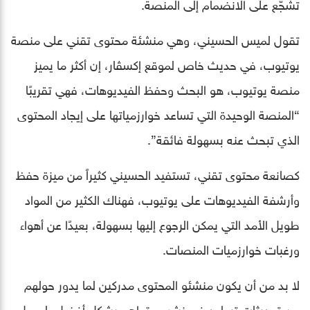
تشجّع على الانضمام إلى المنصة.
تقول لميس الحسيني، وهي منشئة محتوى تقني على منصة
يوتيوب، في حديث خاص لموقع إكسڤار، إن أكثر ما يميز
منصة يوتيوب، هو البحث وحفظ الفيديوهات، فهي تقريبًا
“المنصة الوحيدة التي تساعد خوارزمياتها على إيجاد المحتوى
الذي تبحث عنه بسهولة فائقة”.
كصانعة محتوى تقني، تستفيد الحسيني كثيراً من ميزة حفظ
وأرشفة الفيديوهات على يوتيوب، فهناك الكثير من المواد
طويل الأمد التي يمكن الرجوع إليها بسهولة، بعيدًا عن أهواء
ورغبات خوارزميات المنصات.
لا بد من أن يكون منشئو المحتوى مدركين لما يدور حولهم
من تحديثات تساعد في نشر محتواهم بشكل أفضل، لوصل