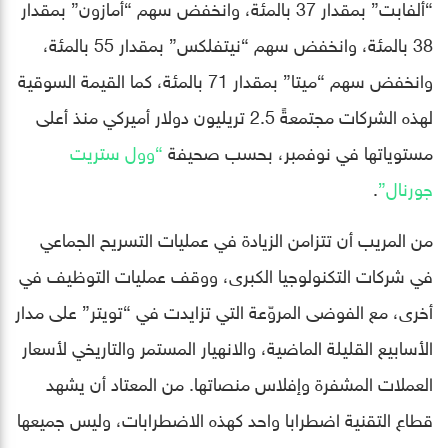
“ألفابت” بمقدار 37 بالمئة، وانخفض سهم “أمازون” بمقدار
38 بالمئة، وانخفض سهم “نيتفلكس” بمقدار 55 بالمئة،
وانخفض سهم “ميتا” بمقدار 71 بالمئة، كما القيمة السوقية
لهذه الشركات مجتمعةً 2.5 تريليون دولار أميركي منذ أعلى
مستوياتها في نوفمبر، بحسب صحيفة
“وول ستريت
جورنال”
.
من المريب أن تتزامن الزيادة في عمليات التسريح الجماعي
في شركات التكنولوجيا الكبرى، ووقف عمليات التوظيف في
أخرى، مع الفوضى المروّعة التي تزايدت في “تويتر” على مدار
الأسابيع القليلة الماضية، والانهيار المستمر والتاريخي لأسعار
العملات المشفرة وإفلاس منصاتها. من المعتاد أن يشهد
قطاع التقنية اضطرابا واحد كهذه الاضطرابات، وليس جميعها