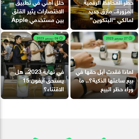
خطر المحافظ الرقمية
خلل أمني في تطبيق
المزورة.. مأزق جديد
الاختصارات يثير القلق
لمالكي “البتكوين”
بين مستخدمي Apple
27 ديسمبر 2023
09 ديسمبر 2023
لماذا فقدت أبل حقها في
في نهاية 2023.. هل
بيع ساعتها الذكية؟.. ما
يستحق آيفون 15
وراء حظر البيع
الاقتناء؟