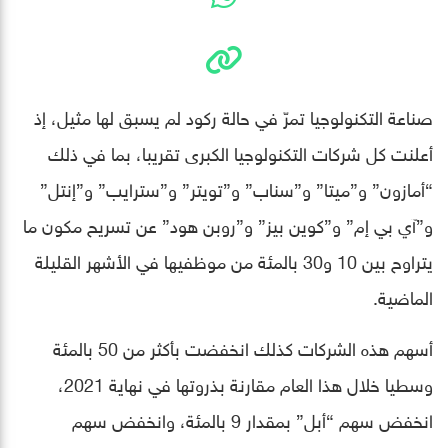
صناعة التكنولوجيا تمرّ في حالة ركود لم يسبق لها مثيل، إذ
أعلنت كل شركات التكنولوجيا الكبرى تقريبا، بما في ذلك
“أمازون” و”ميتا” و”سناب” و”تويتر” و”سترايب” و”إنتل”
و”آي بي إم” و”كوين بيز” و”روبن هود” عن تسريح مكون ما
يتراوح بين 10 و30 بالمئة من موظفيها في الأشهر القليلة
الماضية.
أسهم هذه الشركات كذلك انخفضت بأكثر من 50 بالمئة
وسطيا خلال هذا العام مقارنة بذروتها في نهاية 2021،
انخفض سهم “أبل” بمقدار 9 بالمئة، وانخفض سهم