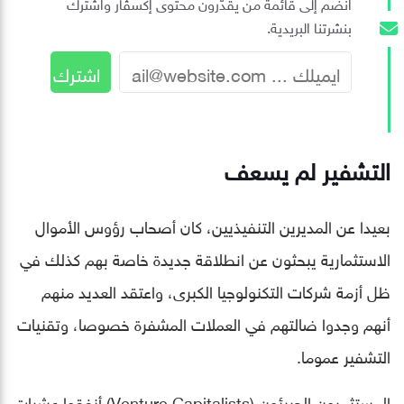
انضم إلى قائمة من يقدّرون محتوى إكسڤار واشترك
بنشرتنا البريدية.
التشفير لم يسعف
بعيدا عن المديرين التنفيذيين، كان أصحاب رؤوس الأموال
الاستثمارية يبحثون عن انطلاقة جديدة خاصة بهم كذلك في
ظل أزمة شركات التكنولوجيا الكبرى، واعتقد العديد منهم
أنهم وجدوا ضالتهم في العملات المشفرة خصوصا، وتقنيات
التشفير عموما.
المستثمرون الجريئون (Venture Capitalists) أنفقوا عشرات