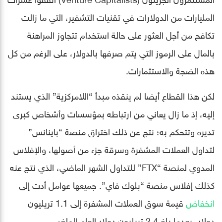
المليارات من الدولارات في تقنيات التشفير، التي ما زالت
تكافح من أجل العثور على حالة استخدام تتجاوز المراهنة
بالمال على الرموز التي يتم صرفها بالدولار، على الرغم من كل
هذه الضجة والاستثمارات.
لكن هذا القطاع أيضا لم ينقذه مبدأ “اللامركزية” الذي يستند
إليه، إذ ما زال يعاني من ارتباطه بمؤسسات وأشخاص كبرى
تديره وتتحكم به؛ نتج عن ذلك اختراق منصة “باينانس”
لتداول العملات المشفرة وسرقة جزء من أصولها، والإفلاس
المدوي لمنصة “FTX” للتداول الشهر الماضي، الذي نتج عنه
كذلك إفلاس منصة “بلوك فاي”. جميعها عوامل أدت إلى
انخفاض
قيمة سوق العملات المشفرة إلى 1.1 تريليون
دولار، بعدما بلغ 2.4 تريليون دولار العام الماضي.