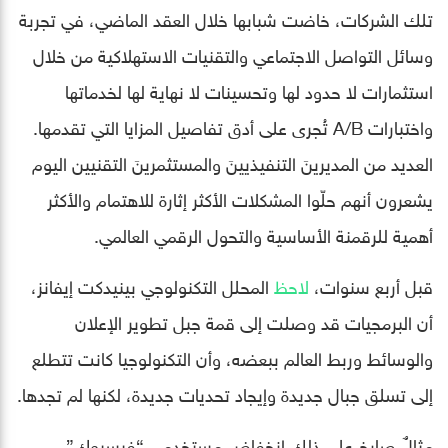
تلك الشركات، خاضت شبابها خلال العقد الماضي، في تجربة
وسائل التواصل الاجتماعي والتقنيات الاستهلاكية من خلال
استثمارات لا حدود لها وتحسينات لا نهاية لها لخدماتها
واختبارات A/B تُجرى على أدق تفاصيل المزايا التي تقدمها.
العديد من المديرينَ التنفيذيينَ والمستثمرينَ التقنيين اليوم
يشعرون أنهم حلّوا المشكلات الأكثر إثارة للاهتمام والأكثر
أهمية للرقمنة الأساسية والتحول الرقمي العالمي.
قبل أربع سنوات،
لاحظ
المحلل التكنولوجي بينيدكت إيفانز،
أن البرمجيات قد وصلت إلى قمة جبل تطوير الإعلان
والوسائط وربط العالم ببعضه، وأن التكنولوجيا كانت تتطلع
إلى تسلق جبال جديدة وإيجاد تحديات جديدة، لكنها لم تجدها.
مثالٌ صارخ على ذلك انخفاض مستخدمي “فيسبوك”،