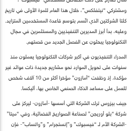
ومشتركي “نيتفلكس”، خلال هذا العام للمرة الأولى في تاريخ
كلتا الشركتين الذي اتّسم بتوسع قاعدة المستخدمين المتزايد.
وعليه، بدأ أبرز المديرين التنفيذيينَ والمستثمرينَ في مجال
التكنولوجيا يبحثون عن الفصل الجديد من قصتهم.
المدراء التنفيذيون في أكبر شركات التكنولوجيا يعملون منذ
سنوات على تحويل الموارد نحو مشاريع جديدة ذات عوائد غير
مؤكدة. إذ وظفت “أمازون” مؤخرا أكثر من 10 آلاف شخص
للعمل على مساعد الذكاء الصنعي الخاص بها، أليكسا.
جيف بيزوس ترك الشركة التي أسسها -أمازون- ليركز على
شركة “بلو أوريجن” لصناعة الصواريخ الفضائية، وفي “ميتا”
-الشركة الأم لـ “فيسبوك” و”إنستجرام” و”واتساب”- فإن