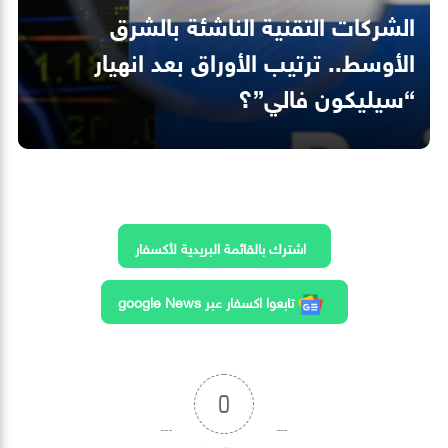
الشركات التقنية الناشئة بالشرق
الأوسط.. ترتيب الأوراق بعد انهيار
“سيليكون فالي”؟
اشترك بالقائمة البريدية لأكسفار
تابعوا اكسفار عبر google News
0