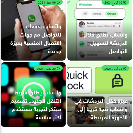
16 أبريل 2024
09 أبريل 2024
واتساب يدفعك
واتساب تطلق فلاتر
للتواصل مع جهات
الدردشة لتسهيل
الاتصال المنسية بميزة
التواصل
جديدة
03 أبريل 2024
29 مارس 2024
واتساب يطلق شريط
ميزة قفل الدردشات في
التنقل الجديد.. تصميم
واتساب تتجه قريبا إلى
مبتكر لتجربة مستخدم
الأجهزة المرتبطة
أكثر سلاسة