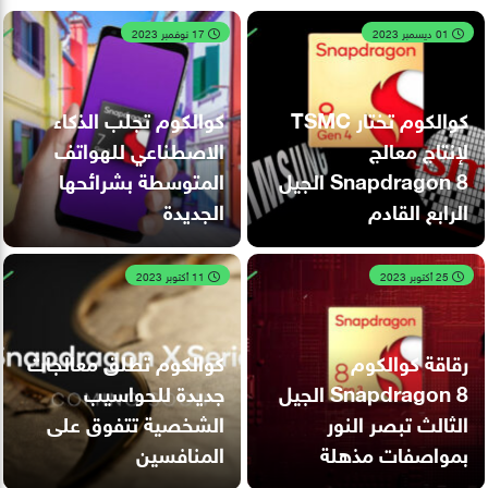
01 ديسمبر 2023
17 نوفمبر 2023
كوالكوم تختار TSMC
كوالكوم تجلب الذكاء
لإنتاج معالج
الاصطناعي للهواتف
Snapdragon 8 الجيل
المتوسطة بشرائحها
الرابع القادم
الجديدة
25 أكتوبر 2023
11 أكتوبر 2023
رقاقة كوالكوم
كوالكوم تطلق معالجات
Snapdragon 8 الجيل
جديدة للحواسيب
الثالث تبصر النور
الشخصية تتفوق على
بمواصفات مذهلة
المنافسين