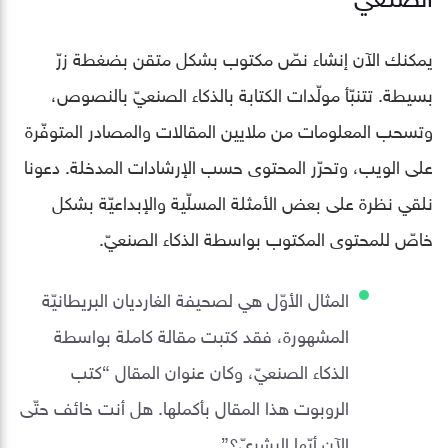
يمكنك الآن إنشاء نصّ مكتوب بشكل متقن بضغطة زرّ
بسيطة. تتنبّأ مولّدات الكتابة بالذكاء الصنعيّ بالنصوص،
وتسحب المعلومات من ملايين المقالات والمصادر المتوفّرة
على الويب، وتحرّر المحتوى حسب الإرشادات المدخلة. دعونا
نلقي نظرة على بعض الأمثلة المسلّية والإبداعيّة بشكل
خاصّ للمحتوى المكتوب بواسطة الذكاء الصنعيّ.
المثال الأوّل هي لصحيفة الغارديان البريطانيّة
المشهورة، فقد كتبت مقالة كاملة بواسطة
الذكاء الصنعيّ، وكان عنوان المقال “كتب
الروبوت هذا المقال بأكملها. هل أنت خائف حتّى
الآن أيّها البشريّ؟”