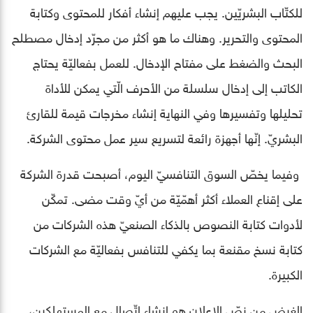
للكتّاب البشريّين. يجب عليهم إنشاء أفكار للمحتوى وكتابة
المحتوى والتحرير. وهناك ما هو أكثر من مجرّد إدخال مصطلح
البحث والضغط على مفتاح الإدخال. للعمل بفعاليّة يحتاج
الكاتب إلى إدخال سلسلة من الأحرف الّتي يمكن للأداة
تحليلها وتفسيرها وفي النهاية إنشاء مخرجات قيمة للقارئ
البشريّ. إنّها أجهزة رائعة لتسريع سير عمل محتوى الشركة.
وفيما يخصّ السوق التنافسيّ اليوم، أصبحت قدرة الشركة
على إقناع العملاء أكثر أهمّيّة من أيّ وقت مضى. تمكّن
لأدوات كتابة النصوص بالذكاء الصنعيّ هذه الشركات من
كتابة نسخ مقنعة بما يكفي للتنافس بفعاليّة مع الشركات
الكبيرة.
الغرض من نصّ الإعلان هو إنشاء اتّصال مع المستهلكين،