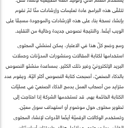
تتلقّى هذه البرامج عادة تعليمات وإرشادات منّا ثمّ نقوم
بإنشاء نسخة بناء على هذه الإرشادات والموجودة مسبقًا على
الويب أيضًا. والنتيجة نصوص جديدة وخالية من التقليد.
ومع وضع كلّ هذا في الاعتبار، يمكن لمنشئي المحتوى
استخدامها لكتابة المقالات ومنشورات المدوّنات وحملات
البريد الإلكترونيّ وغير ذلك الكثير. بمساعدة منشئو النصوص
بالذكاء الصنعيّ، أصبحت كتابة النصوص أكثر آليّة. ويقوم عدد
متزايد من أصحاب العمل بدمج الذكاء الصنعيّ في عمليّات
الكتابة الخاصّة بهم. قد تستخدمها الشركة إذا احتاجت إلى
تطوير محتوى حول موضوع أو استهداف سوق معيّن.
وتستخدم الوكالات الرقميّة أيضًا الأدوات لإنشاء المحتوى
الخاصّ بها ومحتوى عملائها. هناك طريقتان أساسيّتان