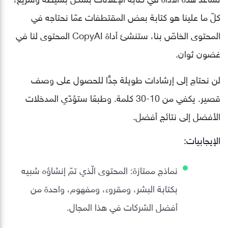
كلّ ما علينا هو كتابة بعض المقتطفات عمّا نحتاجه في
المحتوى الخاصّ بنا، ستنشئ أداة CopyAI المحتوى لنا في
غضون ثوان.
لن نحتاج إلى إرشادات طويلة جدًّا للحصول على وصف
قصير. يكفي من 10-30 كلمة. وطبعًا ستؤدّي المدخلات
الأفضل إلى نتائج أفضل.
الإيجابيات:
نماذج ممتازة: المحتوى الّذي تمّ إنشاؤه شبيه
بكتابة البشر، ومقروء، ومفهوم، واحدة من
أفضل الشركات في هذا المجال.