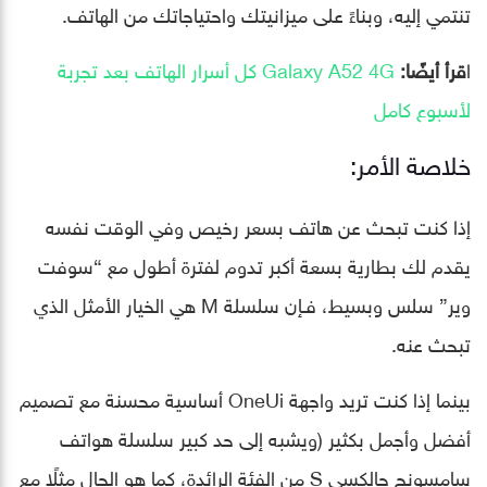
تنتمي إليه، وبناءً على ميزانيتك واحتياجاتك من الهاتف.
ا
قرأ أيضًا:
Galaxy A52 4G كل أسرار الهاتف بعد تجربة
لأسبوع كامل
خلاصة الأمر:
إذا كنت تبحث عن هاتف بسعر رخيص وفي الوقت نفسه
يقدم لك بطارية بسعة أكبر تدوم لفترة أطول مع “سوفت
وير” سلس وبسيط، فـإن سلسلة M هي الخيار الأمثل الذي
تبحث عنه.
بينما إذا كنت تريد واجهة OneUi أساسية محسنة مع تصميم
أفضل وأجمل بكثير (ويشبه إلى حد كبير سلسلة هواتف
سامسونج جالكسي S من الفئة الرائدة، كما هو الحال مثلًا مع