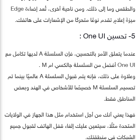
والطقس وما إلى ذلك. ومن ناحية أخرى، تُعد إضاءة Edge
ميزةَ إعلامٍ تقدم نوعًا متحركًا من الإشعارات على هاتفك.
5- تحسين One UI :
عندما يتعلق الأمر بالتحسين، فإن السلسلة A لديها تكامل مع
One UI أفضل من السلسلة جالكسي ام M .
وعلاوة على ذلك، فإنه يتم قبول السلسلة A عالميًا بينما تم
تصميم السلسلة M خصيصًا للأشخاص في الهند وبعض
المناطق فقط.
فهذا يعني أنك من أجل استخدام مثل هذا الجهاز في الولايات
المتحدة مثلًا، سيتعين عليك إلغاء قفل الهاتف لقبول جميع
الشبكات في منطقتك.