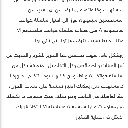
المستهلك وقناعاته، على الرغم من أن العديد من
المستخدمين سيميلون فورًا إلى اختيار سلسلة هواتف
سامسونج A على حساب سلسلة هواتف سامسونج M
وذلك طبعًا بسبب كثرة مميزاتها التي تأتي بها.
وبشكل عام، سوف نخصص هذا التقرير للشرح والحديث عن
أبرز الميزات والخصائص وكل التفاصيل المتعلقة بـكلٍ من
سلسلة هواتف A و M، ومن خلالها سوف تتضح الصورة لك
كَـ مستهلك متى يمكنك اختيار سلسلة على حساب الأخرى،
تبعًا لحاجتك من الهاتف وميزانيتك، حيث ستعرف ما يكفيك
من معلومات عن السلسلة A وسلسلة M لاتخاذ قرارك
الأمثل في عملية الاختيار.