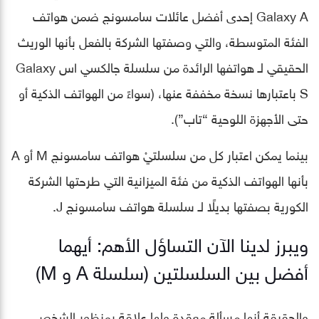
Galaxy A إحدى أفضل عائلات سامسونج ضمن هواتف
الفئة المتوسطة، والتي وصفتها الشركة بالفعل بأنها الوريث
الحقيقي لـ هواتفها الرائدة من سلسلة جالكسي اس Galaxy
S باعتبارها نسخة مخففة عنها، (سواءً من الهواتف الذكية أو
حتى الأجهزة اللوحية “تاب”).
بينما يمكن اعتبار كل من سلسلتيْ هواتف سامسونج M أو A
بأنها الهواتف الذكية من فئة الميزانية التي طرحتها الشركة
الكورية بصفتها بديلًا لـ سلسلة هواتف سامسونج J.
ويبرز لدينا الآن التساؤل الأهم: أيهما
أفضل بين السلسلتين (سلسلة A و M)
والحقيقة أنها مسألة معقدة ولها علاقة بمنظور الشخص