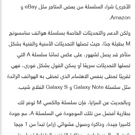
الأخرى) شراء السلسلة من بعض المتاجر مثل eBay و
Amazon.
ولكن الدعم والتحديثات الخاصة بسلسلة هواتف سامسونج
M بطيئة جدًا، حيث تصلها التحديثات الأمنية والفنية بشكل
متأخر قد يصل لشهور، على عكس تمامًا سلسلة A التي
تصلها التحديثات سريعًا أو يمكن القول بشكل فوري، فهي
تقريبًا تحظى بنفس الاهتمام الذي تحظى به الهواتف الرائدة
مثل سلسلة Galaxy Note و Galaxy S الفلاج شيب.
وبالحديث عن المزايا، فإن سلسلة جالكسي M توفر لك
بطارية أفضل من تلك الموجودة في السلسلة A، مع جودة
كاميرا جيدة، وذاكرة وصول عشوائي (رام) تبدأ من 1 جيجا
بايت إلى 8 جيجا بايت، وذاكرة التخزين الداخلية تصل حتى