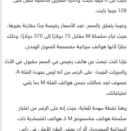
128 جيجا بايت.
وفيما يتعلق بالسعر، تجد الأسعار رخيصة جدًا مقارنة بغيرها،
حيث تباع سلسلة M مقابل 75 دولارًا إلى 370 دولارًا، وذلك
نظرًا لأنها هواتف ميزانية مخصصة للسوق الهندي.
فإذا كنت تبحث عن هاتف رخيص في السعر مقبول في الأداء
والميزات الجيدة -على الرغم من أنه ليس بجودة الفئة A-
فسوف تجد ضالتك ضمن هواتف الفئة M بما يلبي
احتياجاتك.
وهنا نقطة مهمة للغاية، حيث إنه على الرغم من اعتبار
سلسلة هواتف سامسونج M كـ هواتف اقتصادية ذات
الميزانية المحدودة، إلّا أن بعض الطرز الأعلى في رأس