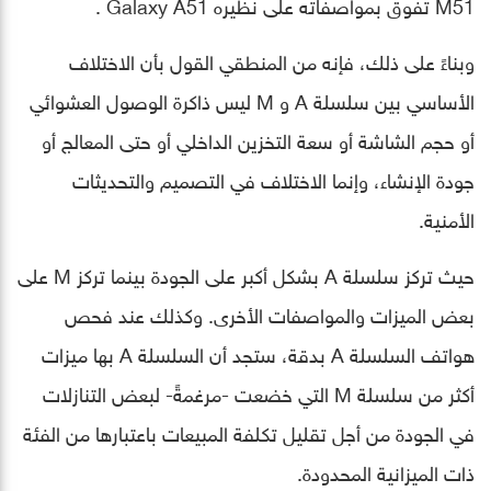
M51 تفوق بمواصفاته على نظيره Galaxy A51 .
وبناءً على ذلك، فإنه من المنطقي القول بأن الاختلاف
الأساسي بين سلسلة A و M ليس ذاكرة الوصول العشوائي
أو حجم الشاشة أو سعة التخزين الداخلي أو حتى المعالج أو
جودة الإنشاء، وإنما الاختلاف في التصميم والتحديثات
الأمنية.
حيث تركز سلسلة A بشكل أكبر على الجودة بينما تركز M على
بعض الميزات والمواصفات الأخرى. وكذلك عند فحص
هواتف السلسلة A بدقة، ستجد أن السلسلة A بها ميزات
أكثر من سلسلة M التي خضعت -مرغمةً- لبعض التنازلات
في الجودة من أجل تقليل تكلفة المبيعات باعتبارها من الفئة
ذات الميزانية المحدودة.