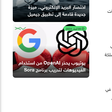
اختصار البريد الإلكتروني.. ميزة
ات
جديدة قادمة إلى تطبيق جيميل
05 أبريل 2024
لكة
يوتيوب يحذر OpenAI من استخدام
الفيديوهات لتدريب برنامج Sora
 في