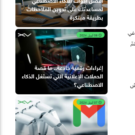
لمساعدتك على تدوين الملاحظات
بطريقة مبتكرة
 في
08 أبريل 2024
مّ
إغراءات رقمية خادعة.. ما قصة
الحملات الإعلانية التي تستغل الذكاء
الاصطناعي؟
رش
07 أبريل 2024