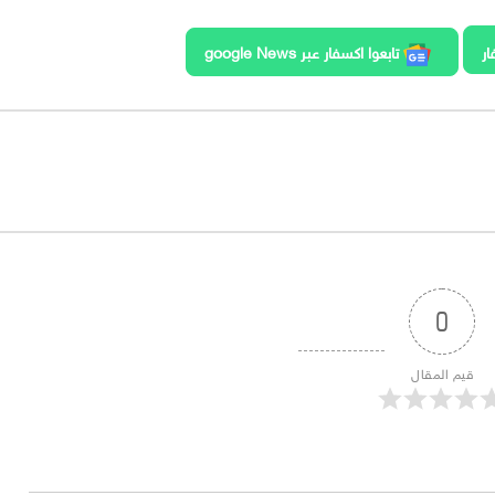
ار
تابعوا اكسفار عبر google News
0
قيم المقال