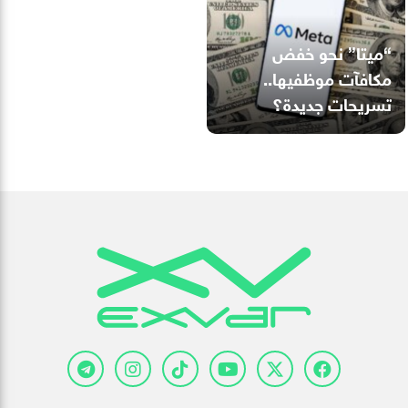
“ميتا” نحو خفض
مكافآت موظفيها..
تسريحات جديدة؟