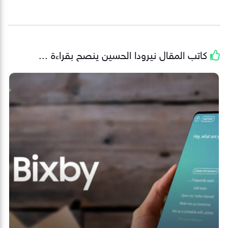
كاتب المقال
نيرودا الحسين
ينصح بقراءة ...