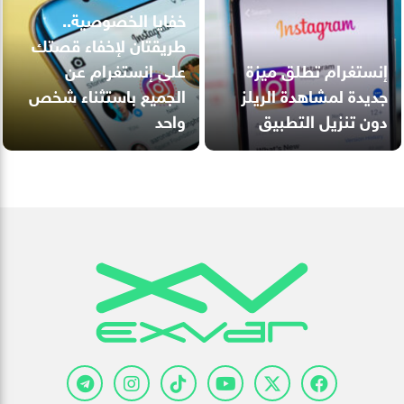
خفايا الخصوصية..
طريقتان لإخفاء قصتك
إنستغرام تطلق ميزة
على إنستغرام عن
جديدة لمشاهدة الريلز
الجميع باستثناء شخص
دون تنزيل التطبيق
واحد