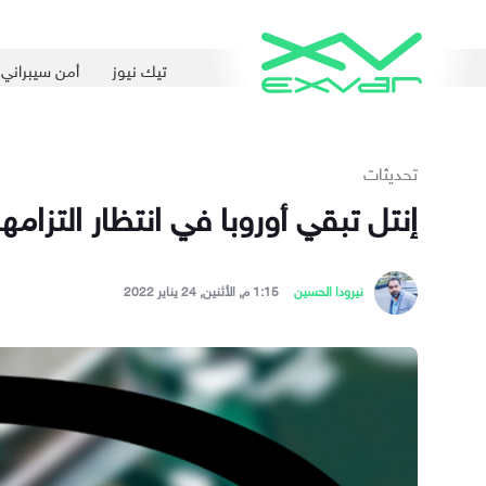
تيك نيوز
أمن سيبراني
تحديثات
إنتل تبقي أوروبا في انتظار التزامها
نيرودا الحسين
1:15 م, الأثنين, 24 يناير 2022