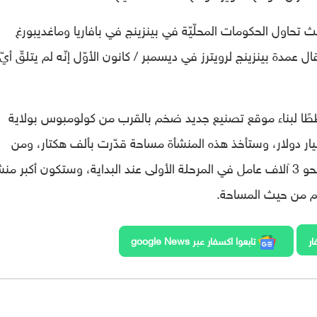
ث تحاول الحكومات المحلّيّة في بينزينج في بافاريا وماغديبورغ
عمدة بينزينج لرويترز في ديسمبر / كانون الأوّل إنّه لم يتلقّ أيّ ر
خططًا لبناء موقع تصنيع جديد ضخم بالقرب من كولومبوس بولاية
و، وتخطّط لاستثمار ما يصل إلى 100 مليار دولار، وستأخذ هذه المنشأة مساحة قدّرت بألف هكتار، ومن
المرجّح أن تشمل مصنَعين بإمكانهما تشغيل نحو 3 آلاف عامل في المرحلة الأولى عند البداية، وستكون أكبر م
لم من حيث المساحة.
ار
تابعوا اكسفار عبر google News