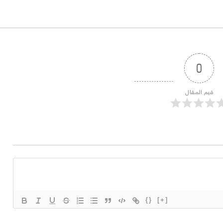
0
قيم المقال
{}
[+]