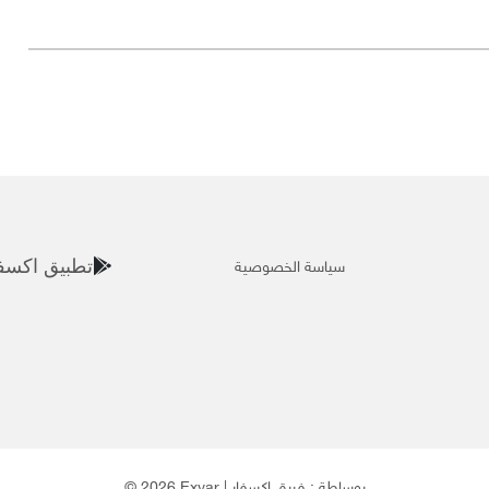
سياسة الخصوصية
تطبيق اكسف
© 2026 Exvar | بوساطة :
فريق إكسفار