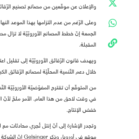
والإعلان عن موقّعين من مصانع تصنيع الرّقائق الأ
وعلى الرّغم من عدم التزامها بهذا الموعد النهائيّ، فقد ق
الجمعة إنّ خطط المصانع الأوروبّيّة لا تزال م
المقبلة.
ويهدف قانون الرّقائق الأوروبّيّة إلى تقليل اعت
خلال دعم التّنمية المحلّيّة لمصانع الرّقائق الكبي
من المتوقّع أن تقترح المفوّضيّة الأوروبّيّة ال
في وقت لاحق من هذا العام. الأمر ملحّ لأنّ الن
خفض الإنتاج.
وتجدر الإشارة إلى أنّ إنتل تُجري محادثات مع
موقع في أوروبا، وذكر Gelsinger إنّ الشركة لا تزال تتوقّع تطوير موقع متعدّد التّصنيع.