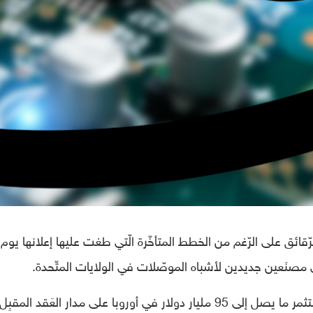
ّقائق على الرّغم من الخطط المتأخّرة الّتي طغت عليها إعلانها يوم
وذكرت الشركة في سبتمبر / أيلول إنّها قد تستثمر ما يصل إلى 95 مليار دولار في أوروبا على مدار العَقد المقبِل