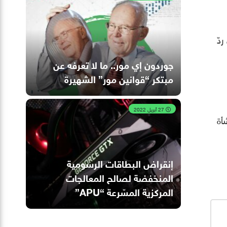
دّ
جوردون إي مور.. ما لا تعرفه عن
مبتكر “قوانين مور” الشهيرة
27 أبريل 2022
نشأة
إنقراض البطاقات الرسومية
المنخفضة لصالح المعالجات
المركزية المسّرعة “APU”