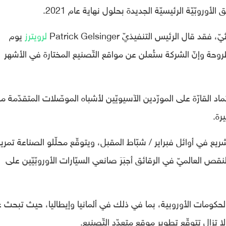
وروبّيّة الرئيسيّة الجديدة بحلول نهاية عام 2021.
ال الرئيس التنفيذيّ Patrick Gelsinger
لرويترز
يوم
طروحة وإنّ الشركة ستُعلن عن مواقع التّصنيع المختارة في الأشهر
ماد القارّة على المورّدين الآسيويّين لأشباه الموصّلات المتقدّمة م
رة.
تّشريع في أوائل فبراير / شبّاط المقبل، ويتوقّع محلّلو الصناعة تمرير
قص العالميّ في الرقائق أجبَرَ صانعي السيّارات الأوروبّيّين على
 الحكومات الأوروبية، بما في ذلك في ألمانيا وإيطاليا، حيث تبحث 