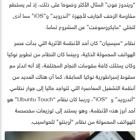
“ويندوز فون” المثال الأكثر وضوحا على ذلك، إذ لم يستطع
مقاومة الزحف الجارف لأجهزة “أندرويد” و”iOS” مما أدى
لتخلي “مايكروسوفت” عن المشروع تماما.
نظام “سيمبيان” كان أحد الأنظمة الأثرية التي بدأت عصر
الهواتف المحمولة الذكية، وبينما كان النظام من تطوير نوكيا
وكان يمتلك كافة مقومات النجاح المختلفة، إلا أنه اندثر مع
سقوط إمبراطورية نوكيا السابقة، كما أن هناك العديد من
أنظمة التشغيل المعاصرة التي تتواجد حاليا إلى جوار نظامي
“أندرويد” و “iOS”، وربما كان نظام “Ubuntu Touch” هو
أحد أبرز هذه الأنظمة، وهو يستند إلى توزيعات مخصصة
للهواتف المحمولة من نظام “أوبنتو” للحواسيب.