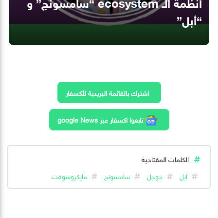
أنظمة الـ ecosystem “سامسونج” و
“أبل”
اشترك بالقائمة البريدية لأكسفار
تابعوا اكسفار عبر google News
الكلمات المفتاحية
آبل
جوجل
سامسونج
مايكروسوفت