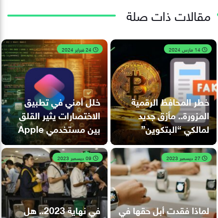
مقالات ذات صلة
14 مارس 2024
24 فبراير 2024
خطر المحافظ الرقمية
خلل أمني في تطبيق
المزورة.. مأزق جديد
الاختصارات يثير القلق
لمالكي “البتكوين”
بين مستخدمي Apple
27 ديسمبر 2023
09 ديسمبر 2023
لماذا فقدت أبل حقها في
في نهاية 2023.. هل