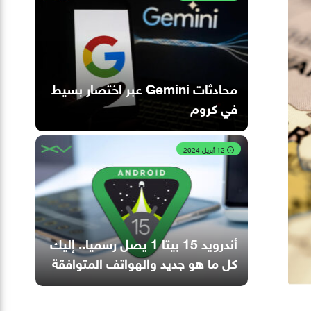
محادثات Gemini عبر اختصار بسيط
في كروم
12 أبريل 2024
أندرويد 15 بيتا 1 يصل رسميا.. إليك
كل ما هو جديد والهواتف المتوافقة