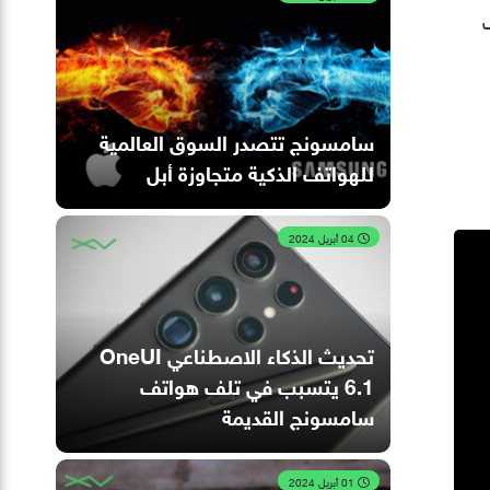
اب
سامسونج تتصدر السوق العالمية
للهواتف الذكية متجاوزة أبل
04 أبريل 2024
تحديث الذكاء الاصطناعي OneUI
6.1 يتسبب في تلف هواتف
سامسونج القديمة
01 أبريل 2024