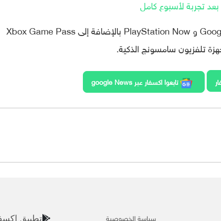
ويذكر أن هناك GeForce Now و Google Stadia و PlayStation Now بالإضافة إلى Xbox Game Pass
ار
تابعوا اكسفار عبر google News
سياسة الخصوصية
تطبيق اكسف