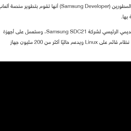
بالفعل خلال مؤتمر المطورين (Samsung Developer) أنها تقوم بتطوير منصة ألع
بها.
وتم الكشف عن المنصة كجزء من العرض التقديمي الرئيسي لشركة Samsung SDC21، وستعمل على أجهزة
تلفزيون سامسونج الذكية بنظام Tizen، وهو نظام قائم على Linux ويدعم حاليًا أكثر من 200 مليون جهاز