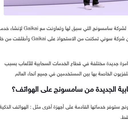
الإجابة لا، وتعتبر هذه التجربة الثانية من نوعها لشركة سامسونج التي سبق لها وتعاونت مع Gaikai لإنش
سحابية، وكان هذا قبل 10 سنوات تقريبًا، لكن شركة سوني تمكنت من الاستحواذ على aikai
ة جديدة مختلفة في قطاع الخدمات السحابية للألعاب بسبب
لفزيون الخاصة بها بين المستخدمين في جميع أنحاء العالم
بية الجديدة من سامسونج على الهواتف؟
ج ستوفر خدماتها القادمة على أجهزة أخرى مثل : الهواتف الذكية 
قط.