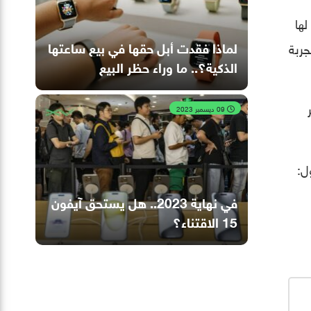
لها
لماذا فقدت أبل حقها في بيع ساعتها
جربة
الذكية؟.. ما وراء حظر البيع
09 ديسمبر 2023
ل:
في نهاية 2023.. هل يستحق آيفون
15 الاقتناء؟