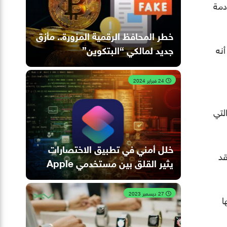
دمة
خطر المحافظ الرقمية المزورة.. مأزق
أنه
جديد لمالكي “البتكوين”
24 فبراير 2024
لتي
خلل أمني في تطبيق الاختصارات
قد
يثير القلق بين مستخدمي Apple
27 ديسمبر 2023
ا