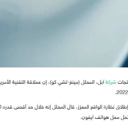
نتجات
شركة
آبل، المحلل (مينغ-تشي كو)، إن عملاقة التقنية الأمري
ذاتها التي تحدث فيها عن م
تحل محل هواتف آيفون.