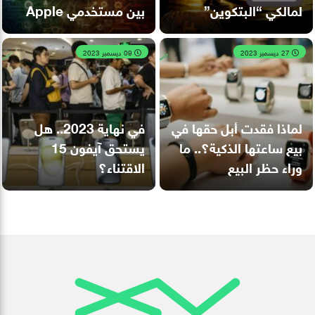
لمالكي “البتكوين”
بين مستخدمي Apple
27 ديسمبر 2023
09 ديسمبر 2023
لماذا فقدت أبل حقها في
في نهاية 2023.. هل
بيع ساعتها الذكية؟.. ما
يستحق آيفون 15
وراء حظر البيع
الاقتناء؟