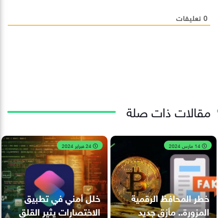
0
تعليقات
مقالات ذات صلة
14 مارس 2024
24 فبراير 2024
خطر المحافظ الرقمية
خلل أمني في تطبيق
المزورة.. مأزق جديد
الاختصارات يثير القلق