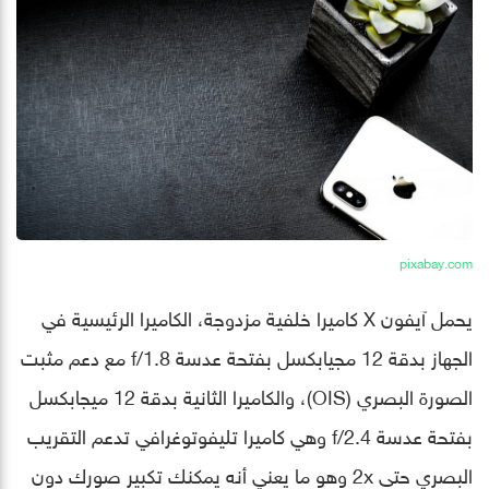
pixabay.com
يحمل آيفون X كاميرا خلفية مزدوجة، الكاميرا الرئيسية في
الجهاز بدقة 12 مجيابكسل بفتحة عدسة f/1.8 مع دعم مثبت
الصورة البصري (OIS)، والكاميرا الثانية بدقة 12 ميجابكسل
بفتحة عدسة f/2.4 وهي كاميرا تليفوتوغرافي تدعم التقريب
البصري حتى 2x وهو ما يعني أنه يمكنك تكبير صورك دون