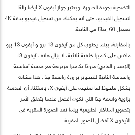
التضحية بجودة الصورة. ويعتبر جهاز آيفون X أيضًا رائعًا
لتسجيل الفيديو، حتى أنه يمكنك من تسجيل فيديو بدقة 4K
بمعدل 60 إطارًا في الثانية.
بالمقارنة، بينما يحتوي كل من آيفون 13 برو و آيفون 13 برو
ماكس على كاميرا خلفية ثلاثية، لا يزال هاتف آيفون 13
(الإصدار العادي) مزودًا بكاميرا مزدوجة مع عدسة أساسية
والعدسة الثانية للتصوير بزاوية واسعة جدًا. هذا مشابه
بشكل ملحوظ لما ستجده على آيفون X، باستثناء أن العدسة
بزاوية واسعة جدًا التي تكون أفضل عندما يتعلق الأمر
بتصوير المناظر الطبيعية بينما تعد الصورة المقربة في
الآيفون X أفضل للصور المقربة.
وأجرت شركة آبل تحسينات على تقنية كاميرا الآيفون خلال