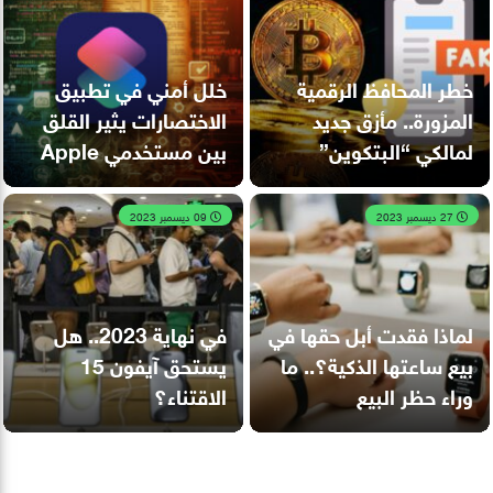
خطر المحافظ الرقمية
خلل أمني في تطبيق
المزورة.. مأزق جديد
الاختصارات يثير القلق
لمالكي “البتكوين”
بين مستخدمي Apple
27 ديسمبر 2023
09 ديسمبر 2023
لماذا فقدت أبل حقها في
في نهاية 2023.. هل
بيع ساعتها الذكية؟.. ما
يستحق آيفون 15
وراء حظر البيع
الاقتناء؟