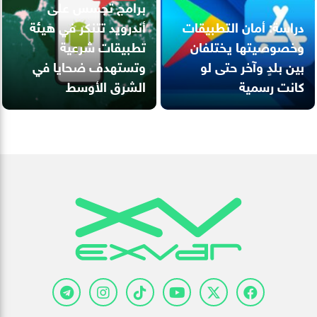
برامج تجسس على
دراسة: أمان التطبيقات
أندرويد تتنكر في هيئة
وخصوصيتها يختلفان
تطبيقات شرعية
بين بلدٍ وآخر حتى لو
وتستهدف ضحايا في
كانت رسمية
الشرق الأوسط