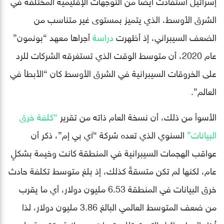
إسرائيل استفادت أيضاً من التوجهات الإقليمية المختلفة في
الشرق الأوسط، الذي يتميز بمستوى غير متناسب من
الضعف السيبراني، إذ أظهرت
دراسة
أجراها معهد “بونمون”
عام 2020، أن متوسط ​​الوقت الذي تستغرقه الشركات للرد
على الخروقات السيبرانية في الشرق الأوسط كان “الأبطأ في
العالم”.
الأسوأ من ذلك، أن نسخة العام ذاته من تقرير
“كلفة خرق
البيانات”
السنوي الذي تعده شركة “آي بي إم”، ذكر أن
عواقب الهجمات السيبرانية في المنطقة كانت وخيمة بشكلٍ
عام، لكنها لم تكن متسقةً كذلك، إذ بلغ متوسط ​​تكلفة حادث
خرق البيانات في المنطقة 6.53 مليون دولار، أي ما يقرب
من ضعف المتوسط ​​العالمي البالغ 3.86 مليون دولار، لذا
نُظر إلى إسرائيل التي تمتلك قدرات سيبرانية متقدمة على