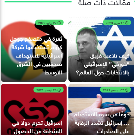
مقالات ذات صلة
17 فبراير 2023
27 يوليو 2022
ثغرة في متصفح جوجل
كروم تستخدمها شركة
كيف تلاعب فريق
إسرائيلية لاستهداف
“خورخي” الإسرائيلي
صحفيين في الشرق
بالانتخابات حول العالم؟
الأوسط
07 ديسمبر 2021
26 نوفمبر 2021
خوفًا من سوء الاستخدام
… إسرائيل تشدد الرقابة
إسرائيل تحرم دولًا في
على الصادرات
المنطقة من الحصول