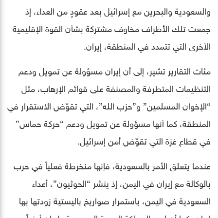
والسعودية والبحرين مع إسرائيل بعد عقودٍ من العداء، إذ
جمعت تلك الأطراف مخاوف مشتركة بشأن القوة الإقليمية
الأخرى التي تتمدد في المنطقة، إيران.
مئات التقارير تشير، إلى أن إيران مسؤولة عن تمويل ودعم
التنظيمات المتطرفة والمصنفة على قوائم الإرهاب، مثل
“الإخوان المسلمين” و”حزب الله”، التي تقوّض الاستقرار في
المنطقة، كما أنها مسؤولة عن تمويل ودعم “حركة حماس”
في قطاع غزة التي تقوّض أمن إسرائيل.
عندما يتعلق الأمر بالسعودية، فإنها منخرطة فعلياً في حرب
بالوكالة مع إيران في اليمن، إذ ينشر “الحوثيون”، أعداء
السعودية في اليمن، باستمرار صواريخ باليستية زودتها بها
إيران، كما أن لدى المملكة العربية السعودية وإيران أيضاً