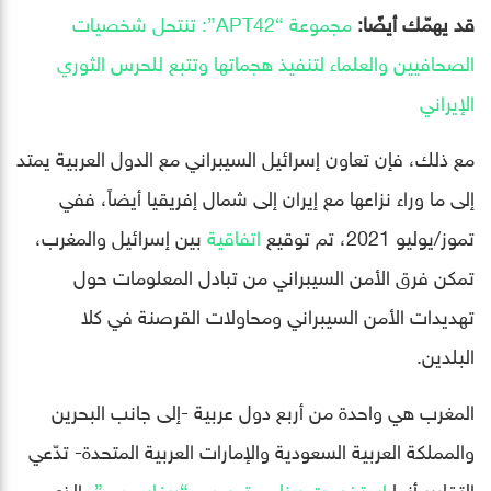
قد يهمّك أيضًا:
مجموعة “APT42”: تنتحل شخصيات
الصحافيين والعلماء لتنفيذ هجماتها وتتبع للحرس الثوري
الإيراني
مع ذلك، فإن تعاون إسرائيل السيبراني مع الدول العربية يمتد
إلى ما وراء نزاعها مع إيران إلى شمال إفريقيا أيضاً، ففي
تموز/يوليو 2021، تم توقيع
اتفاقية
بين إسرائيل والمغرب،
تمكن فرق الأمن السيبراني من تبادل المعلومات حول
تهديدات الأمن السيبراني ومحاولات القرصنة في كلا
البلدين.
المغرب هي واحدة من أربع دول عربية -إلى جانب البحرين
والمملكة العربية السعودية والإمارات العربية المتحدة- تدّعي
التقارير أنها
استخدمت برنامج تجسس “بيغاسوس”
، الذي