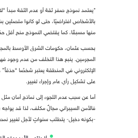
*يعتمد نموذج صفر ثقة أو عدم الثقة مبدأ “لا تث
منها مسبقًا، كما يقتضي النموذج منح أقل حدّ 
بحسب عثمان، حكومات الشرق الأوسط بالمجمل 
المجرمين. ينبع هذا التخلف من عدم وجود فهمٍ 
الإلكتروني في المنطقة يعتبر شخصًا “حذقاً” ح
على تشكيل رأي عام وإجراء تغيير.
أما عن سبب عدم اللجوء إلى نماذج أمان مثل ن
فالأمن السيبراني مجالٌ مكلف، لذا قد يواجه 
-بكونه دخيل- يتطلب سنواتٍ لأجل تغيير نمط
لا ينتهي الأمر بدفع الف