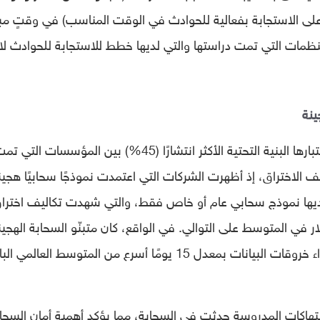
على الاستجابة بفعالية للحوادث في الوقت المناسب) في وقتٍ مبك
كر أن ما يصل إلى 37% من المنظمات التي تمت دراستها والتي لديها خطط للاستجابة للحوادث لا
ينة
أظهر التقرير أيضًا البيئات السحابية الهجينة باعتبارها البنية التحتية الأكثر انتشارًا (45%) بين المؤسسات التي
ن دولار في تكاليف الاختراق، إذ أظهرت الشركات التي اعتمدت نموذجًا سحابيًا هجينا
 لديها نموذج سحابي عام أو خاص فقط، والتي شهدت تكاليف اخترا
يون دولار و 4.24 مليون دولار في المتوسط ​​على التوالي. في الواقع، كان متبنّو السحابة الهجي
الذين تمت دراستهم قادرين على تحديد واحتواء خروقات البيانات بمعدل 15 يومًا أسرع ​​من المتوسط ​​العالمي 
ير الضوء على أن 45% من الانتهاكات المدروسة حدثت في السحابة، مما يؤكد أهمية أمان السحا