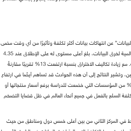
بيانات” عن انتهاكات بيانات أكثر تكلفة وتأثيرًا من أي وقت مضى،
حيث أوضحت الدراسة أن متوسط ​​التكلفة العالمية لخرق البيانات، بلغ أعلى مستوى له على الإطلاق عند 4.35
مليون دولار للمؤسسات التي شملتها الدراسة. مع زيادة تكاليف الاختراق بنسبة ارتفعت 13% تقريبًا مقارنةً
ين، وتشير النتائج إلى أن هذه الحوادث قد تساهم أيضًا في ارتفاع
كاليف السلع والخدمات. وبالفعل، قامت 60% من المؤسسات التي خضعت للدراسة برفع أسعار منتجاتها أو
كلفة السلع بالفعل في جميع أنحاء العالم في ظل قضايا التضخم
وسط في المركز الثاني من بين أعلى خمس دول ومناطق من حيث
ة، بلغ متوسط ​​التكلفة الإجمالية لخرق البيانات في الشرق الأوسط