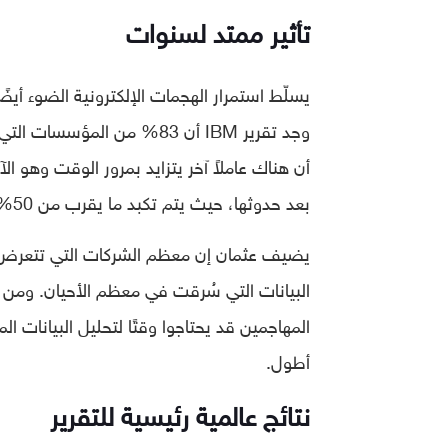
تأثير ممتد لسنوات
يسلّط استمرار الهجمات الإلكترونية الضوء أيضًا
وجد تقرير IBM أن 83% من ا
أن هناك عاملاً آخر يتزايد بمرور الوقت وهو ال
بعد حدوثها، حيث يتم تكبد ما يقرب من 50% من تكاليف الانتهاك بعد مرور أكثر من عام عليه، بحسب الدراسة.
يضيف عثمان إن معظم الشركات التي تتعرض له
البيانات التي سُرقت في معظم الأحيان. ومن ا
المهاجمين قد يحتاجوا وقتًا لتحليل البيانات 
أطول.
نتائج عالمية رئيسية للتقرير