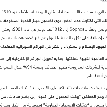
وفقًا لتقرير IBM لعام 2022، شهدت الشركات 
بتلك التي اختارت عدم الدفع، دون تضمين مبلغ الفدية المدفوعة. م
ذلك، عند حساب متوسط ​​دفع الفدية، والذي وصل وفقًا لـ Sophos إلى 812 ألف دولار في عام 2021، يمكن
اليف إجمالية أعلى؛ كل ذلك بينما تمول عن غير قصد هجمات برامج
ود الإصلاح والاسترداد والنظر في الجرائم السيبرانية المحتملة.
العالمية الكبيرة لإعاقتها، يغذيه تحويل الجرائم الإلكترونية إلى صن
إذ كشف تقرير IBM أن مدة هجمات برامج الفدية للشركات المدروسة تظهر انخفاضًا بنسبة 94% خلال الس
أربعة أيام.
حدوث هجمات ذات تأثير أكبر على الأرجح، حيث يُترك الضحايا مع
ها. ومع انخفاض “وقت الحصول على فدية” إلى بضع ساعات، من
ا يسمى بـ “كتيّبات الاستجابة الصارمة” (مجموعة من الأطر وقوائم