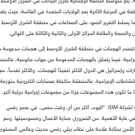
في عام 2022، وتأتي المنطقة في المرتبة الثانية بعد الولايات المتحدة في القائمة، حيث بل
هناك 9.5 مليون دولار. كما يسلط التقرير الضوء على الصناعات في منطقة الشرق الأوسط
لصحة والطاقة المراكز الأولى والثانية والثالثة على التوالي.
، تقسَم الهجمات في منطقة الشرق الأوسط إلى هجمات مدعومة 
مية. فيما يتعلق بالهجمات المدعومة من جهات حكومية، فالمنط
ت وإسرائيل هي الدول الأكثر تنفيذًا للهجمات، والأكثر تقدماً، مع
لنشاطات الإجرامية، فالمنطقة مكتظة بعصابات الكترونية متوزعة
 ما تكون هذه المجموعات جزءًا من مجموعات إجرامية دولية أكبر.
يقول فهد العنزي، المدير العام لفرع السعودية لشركة IBM: “اليوم، أكثر من أي وقت مضى، في عصر رقمي
 في غاية الأهمية. من الضروري حماية الأعمال وخصوصيتها. ومع
 الأمن بمثابة علامة على نظام بيئي رقمي حديث وعالمي المستوى