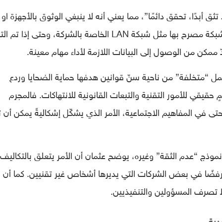
ق أبدًا، تحقق دائمًا”، مما يعني أنه لا ينبغي الوثوق بالأجهزة او
بالأشخاص افتراضيًا، حتى لو كانوا متصلين بشبكة مصرح بها مثل شبكة LAN الخاصة بالشركة، وحتى إ
ممكن من الوصول إلى البيانات اللازمة لأداء مهام معينة.
“متخلفة” من ناحية سنّ قوانين هدفها حماية الضحايا وردع
حقيقي للأمور التقنية والتبعات القانونية للانتهاكات. فالمجرم
تى في المفاهيم الاجتماعية، الأمر الذي يشكّل إشكاليةً يمكن أن ت
موذج “عدم الثقة” وغيره، يوضح عثمان أن الأمر يتعلق بالتكاليف.
رفضًا في بعض الشركات التي يديرها أشخاص غير تقنيين. كما أن ال
 تصرف المسؤولين والتنفيذيين.
دية