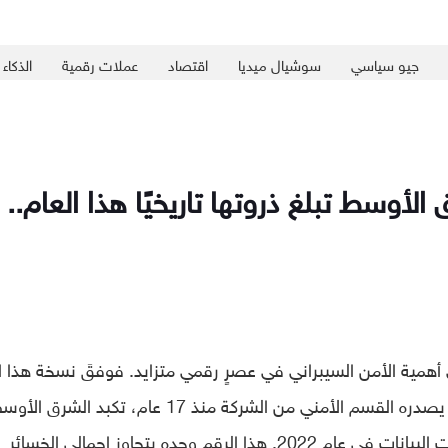
جيو سياسي
سوشيال ميديا
اقتصاد
عملات رقمية
الذكاء
لأوسط تبلغ ذروتها تاريخيًا هذا العام..
 الضوء على أهمية الأمن السيبراني في عصرٍ رقمي متزايد. فوفقَ نسخة هذا ا
” السنوي الذي يصدره القسم الأمني من الشركة منذ 17 عام، تكبد الشرق ال
خسائر بقيمة 7.45 مليون دولار بسبب خروقات البيانات في عام 2022. هذا الرقم وحده يتجاوز إجمالي الخسائر