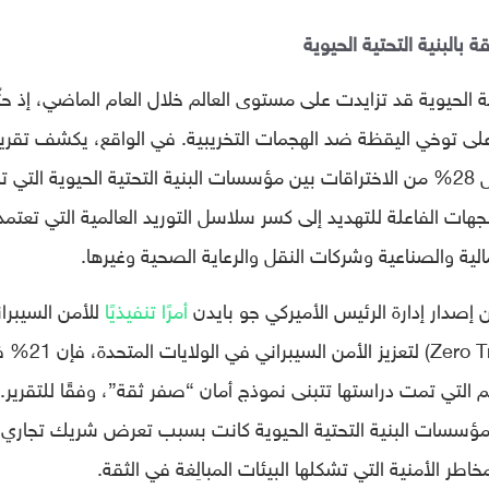
 بالبنية التحتية الحيوية
ة الحيوية قد تزايدت على مستوى العالم خلال العام الماضي، إذ حث
 على توخي اليقظة ضد الهجمات التخريبية. في الواقع، يكشف تقرير
IBM أن برامج الفدية والهجمات التخريبية تمثل 28% من الاختراقات بين مؤسسات البنية التحتية الحيوية ال
ات الفاعلة للتهديد إلى كسر سلاسل التوريد العالمية التي تعتمد
ية والصناعية وشركات النقل والرعاية الصحية وغيرها.
 إصدار إدارة الرئيس الأميركي جو بايدن
أمرًا تنفيذيًا
للأمن السيبرا
يركز على أهمية اعتماد نهج “صفر ثقة*” (Zero Trust) ل
 التي تمت دراستها تتبنى نموذج أمان “صفر ثقة”، وفقًا للتقرير.
لانتهاكات في مؤسسات البنية التحتية الحيوية كانت بسبب تعرض شريك تجاري
طر الأمنية التي تشكلها البيئات المبالِغة في الثقة.