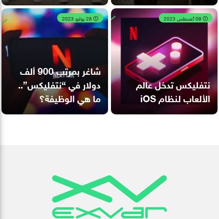
09 أغسطس 2023
28 يوليو 2023
شاغر بمرتب 900 ألف
نتفليكس تدخل عالم
دولار في “نتفليكس”..
الألعاب لنظام iOS
ما هي الوظيفة؟