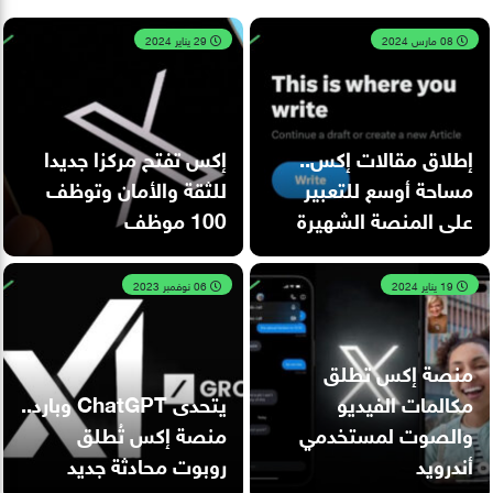
08 مارس 2024
29 يناير 2024
إطلاق مقالات إكس..
إكس تفتح مركزا جديدا
مساحة أوسع للتعبير
للثقة والأمان وتوظف
على المنصة الشهيرة
100 موظف
19 يناير 2024
06 نوفمبر 2023
منصة إكس تطلق
مكالمات الفيديو
يتحدى ChatGPT وبارد..
والصوت لمستخدمي
منصة إكس تُطلق
أندرويد
روبوت محادثة جديد