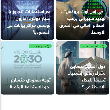
“جي إس أوت بروكس”..
مع استثمارات تتجاوز 5
تهديد سيبراني يرعب
مليار دولار.. أمازون
القطاع المالي في الشرق
تؤسس مراكز بيانات في
الأوسط
السعودية
16 أغسطس 2023
31 يوليو 2023
دول الخليج تتسابق
لشراء رقائق إنفيديا..
تدعيما للذكاء
توجه سعودي متسارع
الاصطناعي؟
نحو الاستدامة الرقمية