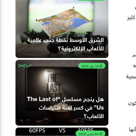
ثير
الشرق الأوسط نقطة جذب عالمية
للألعاب الإلكترونية؟
م
ه
19 يناير 2023
ضحية
هل ينجح مسلسل “The Last of
كون
Us” في كسر لعنة اقتباسات
الألعاب؟
نها
04 مارس 2022