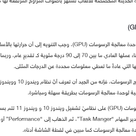
قبل الخوض في الحديث عن مراقبة الحرارة لوحدة معالجة الرسومات (GPU)، وجب التنويه إلى أن حرارتها
مرتفعة، حيث تتراوح درجة حرارتها الطبيعية أثناء عملها العادي ما بين 70 إلى 90 درجة مئوية كـ تقديرٍ عام، وربما
التي عادةً ما تعطي معلومات محددة عن الدرجات المثلى.
علية لوحدة معالجة الرسومات بطريقة سهلة ومباشرة.
حيث إن طريقة مراقبة درجة حرارة معالج الرسومات (GPU) على نظاميْ 
عبر الذهاب إلى ما يُسمى بـالتاسك مانجر أو مدير المهام “Task Manger”، ثم الذهاب إلى “Performance” أو
دة معالجة الرسومات كما مبين في لقطة الشاشة أدناه.