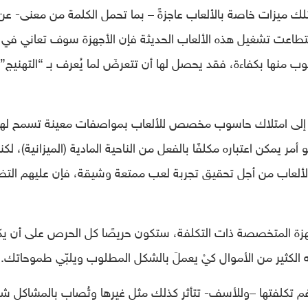
متلك ميزات خاصة بالألعاب عاجزةً – بما تحمل الكلمة من معنى- عن
تطاعت تشغيل هذه الألعاب الحديثة فإن الأجهزة سوف تعاني في ك
وب منها بكفاءة، فقد يحصل لها أن تتعرضَ لما يُعرف بـ “التهنيج”
ًا إلى امتلاك حاسوب مخصص للألعاب بمواصفات معينة تسمح له
ر يمكن اعتباره مكلفًا بالفعل من الناحية المادية (الميزانية)، لكن
ق الألعاب من أجل تحقيق تجربة لعب ممتعة وشيقة، فإن عليهم الت
هزة المتخصصة ذات التكلفة، ستكون حريصًا كل الحرص على أن ي
الكثير من الأموال كيْ يعملَ بالشكل المطلوب ويلبّي طموحاتك.
رغم تكلفتها –وللأسف- تتأثر كذلك مثل غيرها وتُصاب بالمشاكل شأ