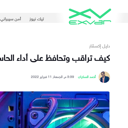
تيك نيوز
أمن سيبراني
دليل إكسڤار
كيف تراقب وتحافظ على أداء الح
أحمد السكران
3:39 م, الجمعة, 11 فبراير 2022