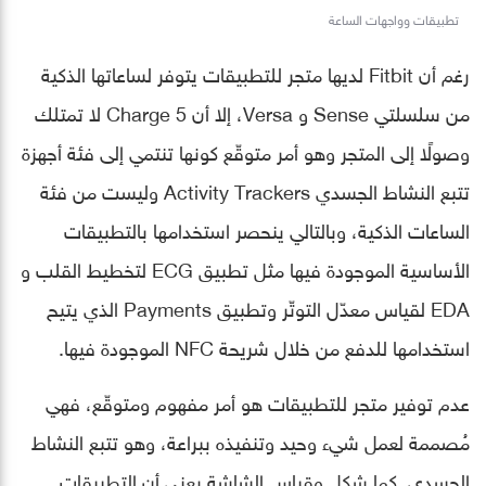
تطبيقات وواجهات الساعة
رغم أن Fitbit لديها متجر للتطبيقات يتوفر لساعاتها الذكية
من سلسلتي Sense و Versa، إلا أن Charge 5 لا تمتلك
وصولًا إلى المتجر وهو أمر متوقّع كونها تنتمي إلى فئة أجهزة
تتبع النشاط الجسدي Activity Trackers وليست من فئة
الساعات الذكية، وبالتالي ينحصر استخدامها بالتطبيقات
الأساسية الموجودة فيها مثل تطبيق ECG لتخطيط القلب و
EDA لقياس معدّل التوتّر وتطبيق Payments الذي يتيح
استخدامها للدفع من خلال شريحة NFC الموجودة فيها.
عدم توفير متجر للتطبيقات هو أمر مفهوم ومتوقّع، فهي
مُصممة لعمل شيء وحيد وتنفيذه ببراعة، وهو تتبع النشاط
الجسدي. كما شكل وقياس الشاشة يعني أن التطبيقات