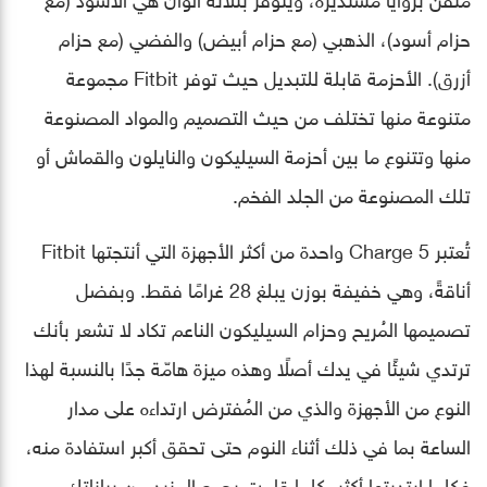
حزام أسود)، الذهبي (مع حزام أبيض) والفضي (مع حزام
أزرق). الأحزمة قابلة للتبديل حيث توفر Fitbit مجموعة
متنوعة منها تختلف من حيث التصميم والمواد المصنوعة
منها وتتنوع ما بين أحزمة السيليكون والنايلون والقماش أو
تلك المصنوعة من الجلد الفخم.
تُعتبر Charge 5 واحدة من أكثر الأجهزة التي أنتجتها Fitbit
أناقةً، وهي خفيفة بوزن يبلغ 28 غرامًا فقط. وبفضل
تصميمها المُريح وحزام السيليكون الناعم تكاد لا تشعر بأنك
ترتدي شيئًا في يدك أصلًا وهذه ميزة هامّة جدًا بالنسبة لهذا
النوع من الأجهزة والذي من المُفترض ارتداءه على مدار
الساعة بما في ذلك أثناء النوم حتى تحقق أكبر استفادة منه،
فكلما ارتديتها أكثر، كلما قامت بجمع المزيد من بياناتك