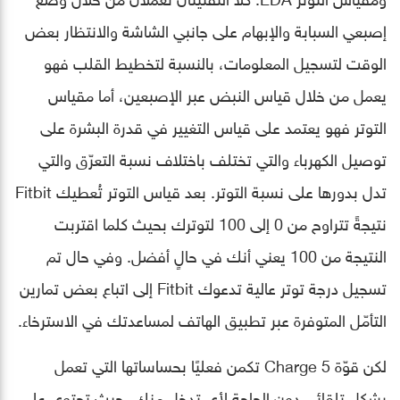
إصبعي السبابة والإبهام على جانبي الشاشة والانتظار بعض
الوقت لتسجيل المعلومات، بالنسبة لتخطيط القلب فهو
يعمل من خلال قياس النبض عبر الإصبعين، أما مقياس
التوتر فهو يعتمد على قياس التغيير في قدرة البشرة على
توصيل الكهرباء والتي تختلف باختلاف نسبة التعرّق والتي
تدل بدورها على نسبة التوتر. بعد قياس التوتر تُعطيك Fitbit
نتيجةً تتراوح من 0 إلى 100 لتوترك بحيث كلما اقتربت
النتيجة من 100 يعني أنك في حالٍ أفضل. وفي حال تم
تسجيل درجة توتر عالية تدعوك Fitbit إلى اتباع بعض تمارين
التأمّل المتوفرة عبر تطبيق الهاتف لمساعدتك في الاسترخاء.
لكن قوّة Charge 5 تكمن فعليًا بحساساتها التي تعمل
بشكل تلقائي دون الحاجة لأي تدخل منك، حيث تحتوي على