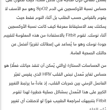
حساس نسبة الأوكسجين في الدم SpO2 وهو مع الأسف لا
يقوم بالقياس حسب الطلب بل أثناء النوم فقط حيث
يمكنك بعد الاستيقاظ معرفة كيف كانت نسبة الأوكسجين
أثناء نومك. تقوم Fitbit بالاستفادة من هذه المعلومة لتقييم
جودة نومك وهو ما يُساعد في إعطائك تقريرًا أفضل عن
حالتك الصحية العامة.
من الحساسات الممتازة (والتي يُمكن أن تنقذ حياتك فعلًا) هو
حساس تغاير مُعدل نبض القلب HRV الذي يقيس تغيّر
الفاصل الزمني بين ضربات القلب، إذ عادةً ما يرتبط التغيير
الكبير على هذا المُعدل بمشاكل صحّية خطيرة لهذا تقوم
Fitbit بتنبيهك لمراجعة الطبيب فورًا لو لاحظت أي تغيير
مُثير للقلق.