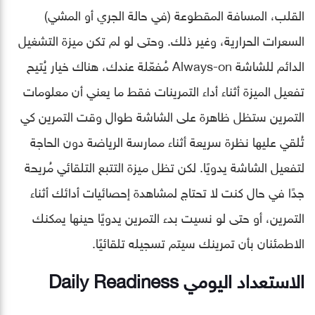
القلب، المسافة المقطوعة (في حالة الجري أو المشي)
السعرات الحرارية، وغير ذلك. وحتى لو لم تكن ميزة التشغيل
الدائم للشاشة Always-on مُفعّلة عندك، هناك خيار يُتيح
تفعيل الميزة أثناء أداء التمرينات فقط ما يعني أن معلومات
التمرين ستظل ظاهرة على الشاشة طوال وقت التمرين كي
تُلقي عليها نظرة سريعة أثناء ممارسة الرياضة دون الحاجة
لتفعيل الشاشة يدويًا. لكن تظل ميزة التتبع التلقائي مُريحة
جدًا في حال كنت لا تحتاج لمشاهدة إحصائيات أدائك أثناء
التمرين، أو حتى لو نسيت بدء التمرين يدويًا حينها يمكنك
الاطمئنان بأن تمرينك سيتم تسجيله تلقائيًا.
الاستعداد اليومي Daily Readiness