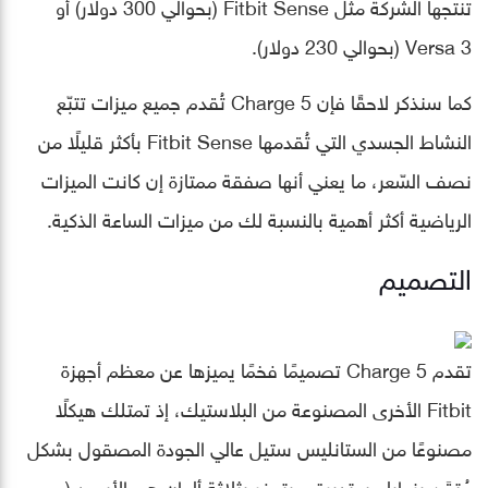
تنتجها الشركة مثل Fitbit Sense (بحوالي 300 دولار) أو
Versa 3 (بحوالي 230 دولار).
كما سنذكر لاحقًا فإن Charge 5 تُقدم جميع ميزات تتبّع
النشاط الجسدي التي تُقدمها Fitbit Sense بأكثر قليلًا من
نصف السّعر، ما يعني أنها صفقة ممتازة إن كانت الميزات
الرياضية أكثر أهمية بالنسبة لك من ميزات الساعة الذكية.
التصميم
تقدم Charge 5 تصميمًا فخمًا يميزها عن معظم أجهزة
Fitbit الأخرى المصنوعة من البلاستيك، إذ تمتلك هيكلًا
مصنوعًا من الستانليس ستيل عالي الجودة المصقول بشكل
مُتقَن بزوايا مستديرة، ويتوفر بثلاثة ألوان هي الأسود (مع