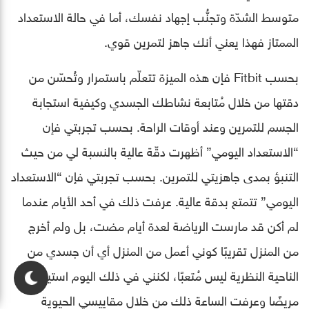
متوسط الشدّة وتجنُّب إجهاد نفسك، أما في حالة الاستعداد
الممتاز فهذا يعني أنك جاهز لتمرين قوي.
بحسب Fitbit فإن هذه الميزة تتعلّم باستمرار وتُحسّن من
دقتها من خلال مُتابعة نشاطك الجسدي وكيفية استجابة
الجسم للتمرين وعند أوقات الراحة. بحسب تجربتي فإن
“الاستعداد اليومي” أظهرت دقّة عالية بالنسبة لي من حيث
التنبؤ بمدى جاهزيتي للتمرين. بحسب تجربتي فإن “الاستعداد
اليومي” تتمتع بدقة عالية. عرفت ذلك في أحد الأيام عندما
لم أكن قد مارست الرياضة لعدة أيام مضت، بل ولم أخرج
من المنزل تقريبًا كوني أعمل من المنزل أي أن جسدي من
الناحية النظرية ليس مُتعبًا، لكنني في ذلك اليوم استيقظتُ
مريضًا وعرفت الساعة ذلك من خلال مقاييسي الحيوية