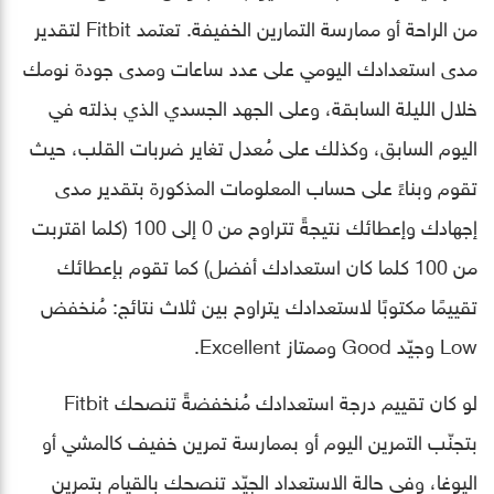
من الراحة أو ممارسة التمارين الخفيفة. تعتمد Fitbit لتقدير
مدى استعدادك اليومي على عدد ساعات ومدى جودة نومك
خلال الليلة السابقة، وعلى الجهد الجسدي الذي بذلته في
اليوم السابق، وكذلك على مُعدل تغاير ضربات القلب، حيث
تقوم وبناءً على حساب المعلومات المذكورة بتقدير مدى
إجهادك وإعطائك نتيجةً تتراوح من 0 إلى 100 (كلما اقتربت
من 100 كلما كان استعدادك أفضل) كما تقوم بإعطائك
تقييمًا مكتوبًا لاستعدادك يتراوح بين ثلاث نتائج: مُنخفض
Low وجيّد Good وممتاز Excellent.
لو كان تقييم درجة استعدادك مُنخفضةً تنصحك Fitbit
بتجنّب التمرين اليوم أو بممارسة تمرين خفيف كالمشي أو
اليوغا، وفي حالة الاستعداد الجيّد تنصحك بالقيام بتمرين