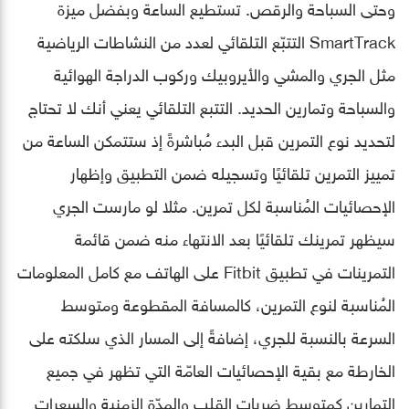
وحتى السباحة والرقص. تستطيع الساعة وبفضل ميزة
SmartTrack التتبّع التلقائي لعدد من النشاطات الرياضية
مثل الجري والمشي والأيروبيك وركوب الدراجة الهوائية
والسباحة وتمارين الحديد. التتبع التلقائي يعني أنك لا تحتاج
لتحديد نوع التمرين قبل البدء مُباشرةً إذ ستتمكن الساعة من
تمييز التمرين تلقائيًا وتسجيله ضمن التطبيق وإظهار
الإحصائيات المُناسبة لكل تمرين. مثلا لو مارست الجري
سيظهر تمرينك تلقائيًا بعد الانتهاء منه ضمن قائمة
التمرينات في تطبيق Fitbit على الهاتف مع كامل المعلومات
المُناسبة لنوع التمرين، كالمسافة المقطوعة ومتوسط
السرعة بالنسبة للجري، إضافةً إلى المسار الذي سلكته على
الخارطة مع بقية الإحصائيات العامّة التي تظهر في جميع
التمارين كمتوسط ضربات القلب والمدّة الزمنية والسعرات