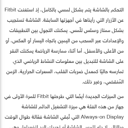
التحكم بالشاشة يتم بشكل لمسي بالكامل، إذ استغنت Fitbit
عن الأزرار التي رأيناها في أجهزتها السابقة. الشاشة تستجيب
بشكل ممتاز وسلس للّمس. يمكنك التجول بين التطبيقات
والإعدادات عبر السحب من اليمين باتجاه اليسار أو العكس، أو
من الأعلى والأسفل. أما أثناء ممارسة الرياضة يمكنك النقر
على الشاشة للتبديل بين معلومات النشاط الرياضي الذي
تمارسه حاليًا كمعدل ضربات القلب، السعرات الحرارية، الزمن
المُنقضي، وغير ذلك.
من الميزات الجديدة أيضًا التي طرحتها Fitbit للمرة الأولى في
جهاز من هذه الفئة هي ميزة التشغيل الدائم للشاشة
Always-on Display التي تُبقي الشاشة فعّالة طوال الوقت
وبالتالي لا داعٍ للمس الشاشة أو تحريك اليد لتفعيلها، وهي