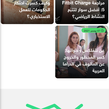
مراجعة Fitbit Charge
وكيف كسرت احتكار
5: أفضل سوار لتتبّع
الحكومات للعمل
النشاط الرياضي؟
الاستخباري؟
07 نوفمبر 2021
عن نتفلكس وأخواتها:
كسر المحظور والخروج
عن المألوف في الدراما
العربية